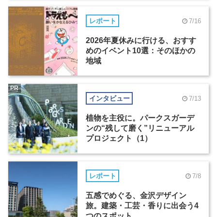
レポート
7/16
2026年夏休みに行ける、おすす
めのイベント10選：そのほかの
地域
PR
インタビュー
7/13
植物を主役に。パークスガーデ
ンの“残して磨く”リニューアル
プロジェクト（1）
レポート
7/8
五感でめぐる、金沢デザイン
旅。建築・工芸・香りに出会う4
つのスポット