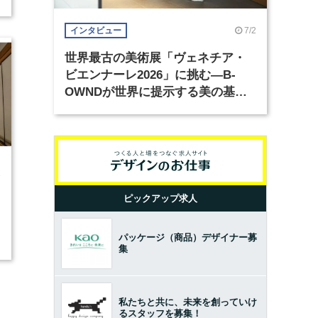
7/2
インタビュー
世界最古の美術展「ヴェネチア・
ビエンナーレ2026」に挑む―B-
OWNDが世界に提示する美の基準
とは？（前編）
1
ピックアップ求人
パッケージ（商品）デザイナー募
集
私たちと共に、未来を創っていけ
るスタッフを募集！