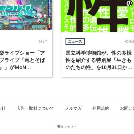
8/4
8/
ニュース
楽ライブショー「ア
国立科学博物館が、性の多様
ブライブ『竜とそば
性を紹介する特別展「生きも
』」がＭoN
のたちの性」を10月31日から
waで開催
開催
会社
広告・取材について
メルマガ
利用規約
お問い
運営メディア