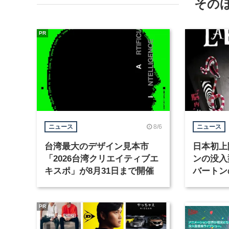
その
PR
8/6
ニュース
ニュース
台湾最大のデザイン見本市
日本初上
「2026台湾クリエイティブエ
ンの没入
キスポ」が8月31日まで開催
バートン
京・豊洲
PR