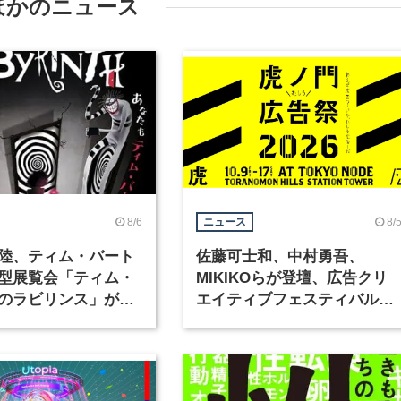
ほかのニュース
8/6
8/
ニュース
陸、ティム・バート
佐藤可士和、中村勇吾、
型展覧会「ティム・
MIKIKOらが登壇、広告クリ
のラビリンス」が東
エイティブフェスティバル
で開催
「虎ノ門広告祭」の第2回が
催