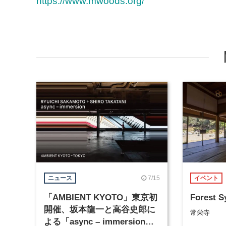
https://www.mwoods.org/
7/15
ニュース
イベント
「AMBIENT KYOTO」東京初
Forest 
開催、坂本龍一と高谷史郎に
常栄寺
よる「async – immersion」