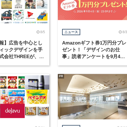
8/5
8/
ニュース
報】広告を中心とし
Amazonギフト券1万円分プレ
ィックデザインを手
ゼント！「デザインのお仕
式会社THREEが、グ
事」読者アンケートを9月4日
クデザイナーを募集
まで実施中！
PR