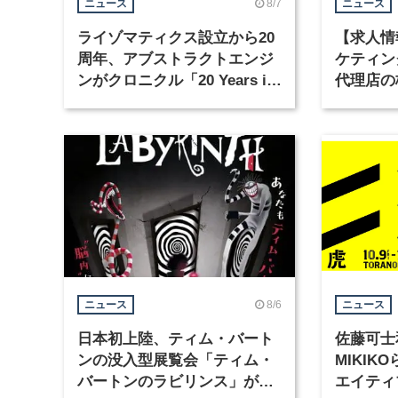
8/7
ニュース
ニュース
ライゾマティクス設立から20
【求人情
周年、アブストラクトエンジ
ケティン
ンがクロニクル「20 Years in
代理店の
Motion」を公開
グラフィ
集
8/6
ニュース
ニュース
日本初上陸、ティム・バート
佐藤可士
ンの没入型展覧会「ティム・
MIKI
バートンのラビリンス」が東
エイティ