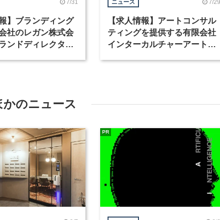
7/31
7/2
ニュース
報】ブランディング
【求人情報】アートコンサル
会社のレガン株式会
ティングを提供する有限会社
ランドディレクター
インターカルチャーアート
種を募集
が、インテリアデザイナーな
ど2職種を募集
ほかのニュース
PR