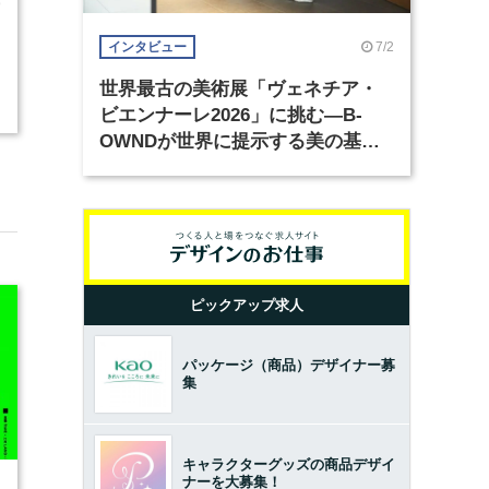
9
7/2
インタビュー
世界最古の美術展「ヴェネチア・
ビエンナーレ2026」に挑む―B-
OWNDが世界に提示する美の基準
とは？（前編）
ピックアップ求人
パッケージ（商品）デザイナー募
集
キャラクターグッズの商品デザイ
ナーを大募集！