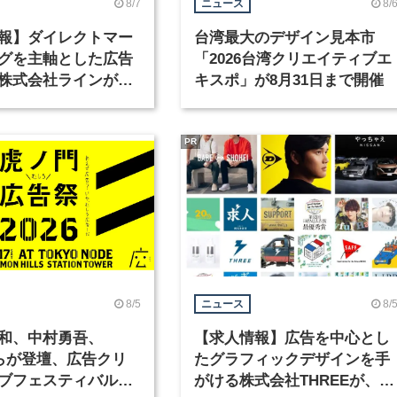
8/7
8/
ニュース
報】ダイレクトマー
台湾最大のデザイン見本市
グを主軸とした広告
「2026台湾クリエイティブエ
株式会社ラインが、
キスポ」が8月31日まで開催
ックデザイナーを募
PR
8/5
8/
ニュース
和、中村勇吾、
【求人情報】広告を中心とし
KOらが登壇、広告クリ
たグラフィックデザインを手
ブフェスティバル
がける株式会社THREEが、グ