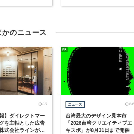
種を募集
が、インテリアデザイナーな
ど2職種を募集
ほかのニュース
PR
8/7
8/
ニュース
報】ダイレクトマー
台湾最大のデザイン見本市
グを主軸とした広告
「2026台湾クリエイティブエ
株式会社ラインが、
キスポ」が8月31日まで開催