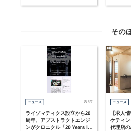
職種を募集
など3職
その
PR
8/7
ニュース
ニュース
ライゾマティクス設立から20
【求人情
周年、アブストラクトエンジ
ケティン
ンがクロニクル「20 Years in
代理店の