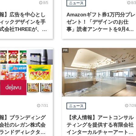
8/5
8/
ニュース
報】広告を中心とし
Amazonギフト券1万円分プレ
ィックデザインを手
ゼント！「デザインのお仕
式会社THREEが、グ
事」読者アンケートを9月4日
クデザイナーを募集
まで実施中！
PR
7/31
7/2
ニュース
報】ブランディング
【求人情報】アートコンサル
会社のレガン株式会
ティングを提供する有限会社
ランドディレクター
インターカルチャーアート