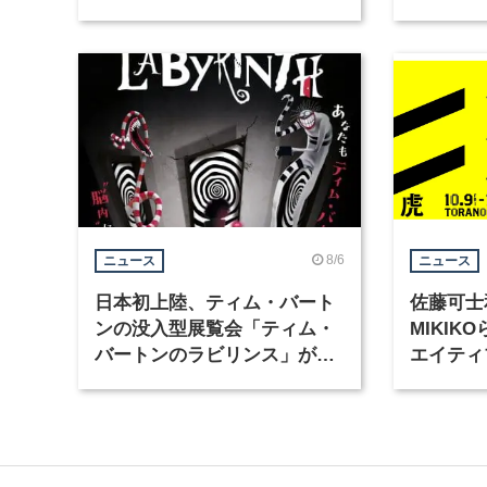
Motion」を公開
グラフィ
集
8/6
ニュース
ニュース
日本初上陸、ティム・バート
佐藤可士
ンの没入型展覧会「ティム・
MIKI
バートンのラビリンス」が東
エイティ
京・豊洲で開催
「虎ノ門
催