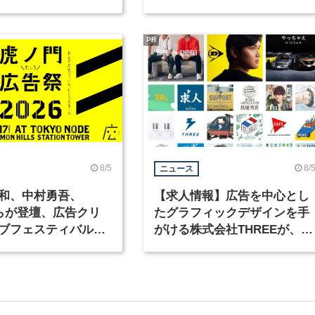
ックデザイナーを募
PR
8/5
8/
ニュース
和、中村勇吾、
【求人情報】広告を中心とし
KOらが登壇、広告クリ
たグラフィックデザインを手
ブフェスティバル
がける株式会社THREEが、グ
広告祭」の第2回が開
ラフィックデザイナーを募集