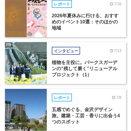
レポート
7/16
2026年夏休みに行ける、おすす
めのイベント10選：そのほかの
地域
PR
インタビュー
7/13
植物を主役に。パークスガーデ
ンの“残して磨く”リニューアル
プロジェクト（1）
レポート
7/8
五感でめぐる、金沢デザイン
旅。建築・工芸・香りに出会う4
つのスポット