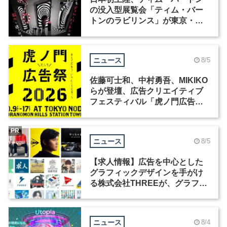
の没入型展覧会「ティム・バー
トンのラビリンス」が東京・豊
洲で開催
ニュース
8/5
佐藤可士和、中村勇吾、MIKIKO
らが登壇、広告クリエイティブ
フェスティバル「虎ノ門広告
祭」の第2回が開催
PR
ニュース
8/5
【求人情報】広告を中心とした
グラフィックデザインを手がけ
る株式会社THREEが、グラフィ
ックデザイナーを募集
ニュース
8/4