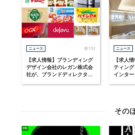
7/31
ニュース
ニュース
【求人情報】ブランディング
【求人情
デザイン会社のレガン株式会
ティング
社が、ブランドディレクター
インター
など3職種を募集
が、イン
ど2職種
その
PR