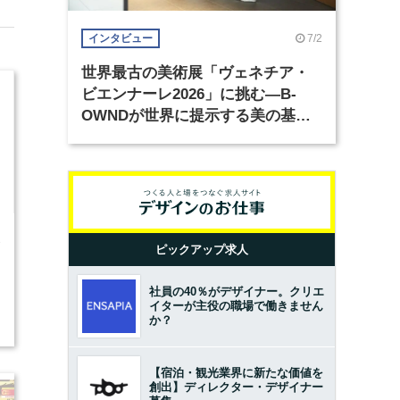
7/2
インタビュー
世界最古の美術展「ヴェネチア・
ビエンナーレ2026」に挑む―B-
OWNDが世界に提示する美の基準
とは？（前編）
3
ピックアップ求人
社員の40％がデザイナー。クリエ
イターが主役の職場で働きません
2
か？
【宿泊・観光業界に新たな価値を
創出】ディレクター・デザイナー