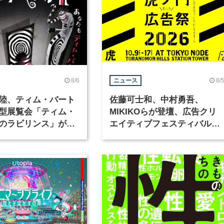
8/6
8/
ニュース
陸、ティム・バート
佐藤可士和、中村勇吾、
型展覧会「ティム・
MIKIKOらが登壇、広告クリ
のラビリンス」が東
エイティブフェスティバル
で開催
「虎ノ門広告祭」の第2回が
催