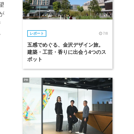
望
が
ジ
。
7/8
レポート
五感でめぐる、金沢デザイン旅。
建築・工芸・香りに出会う4つのス
ポット
PR