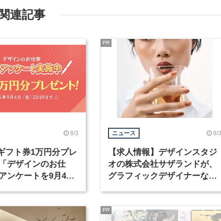
関連記事
PR
8/3
8/
ニュース
nギフト券1万円分プレ
【求人情報】デザインスタジ
「デザインのお仕
オの株式会社サザランドが、
アンケートを9月4日
グラフィックデザイナーなど
中！
職種を募集
PR