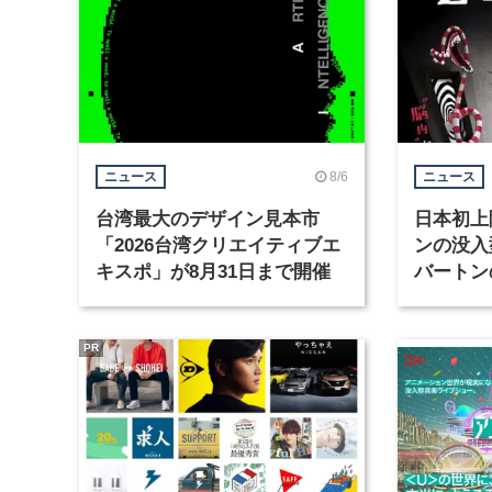
8/6
ニュース
ニュース
台湾最大のデザイン見本市
日本初上
「2026台湾クリエイティブエ
ンの没入
キスポ」が8月31日まで開催
バートン
京・豊洲
PR