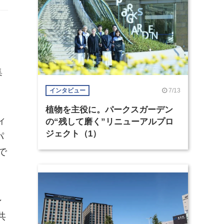
集
7/13
インタビュー
植物を主役に。パークスガーデン
ィ
の“残して磨く”リニューアルプロ
ジェクト（1）
パ
で
ン
共