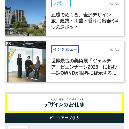
レポート
7/8
五感でめぐる、金沢デザイン
旅。建築・工芸・香りに出会う4
つのスポット
PR
インタビュー
7/2
世界最古の美術展「ヴェネチ
ア・ビエンナーレ2026」に挑む
―B-OWNDが世界に提示する美
の基準とは？（前編）
ピックアップ求人