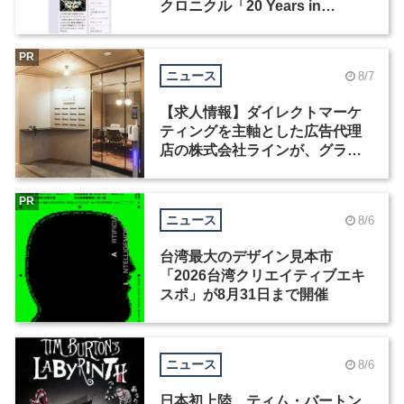
クロニクル「20 Years in
Motion」を公開
PR
ニュース
8/7
【求人情報】ダイレクトマーケ
ティングを主軸とした広告代理
店の株式会社ラインが、グラフ
ィックデザイナーを募集
PR
ニュース
8/6
台湾最大のデザイン見本市
「2026台湾クリエイティブエキ
スポ」が8月31日まで開催
ニュース
8/6
日本初上陸、ティム・バートン