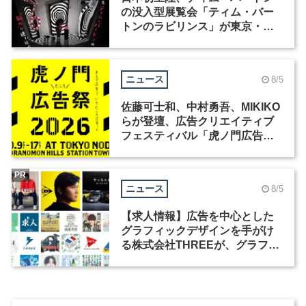
の没入型展覧会「ティム・バー
トンのラビリンス」が東京・豊
洲で開催
ニュース
8/5
佐藤可士和、中村勇吾、MIKIKO
らが登壇、広告クリエイティブ
フェスティバル「虎ノ門広告
祭」の第2回が開催
PR
ニュース
8/5
【求人情報】広告を中心とした
グラフィックデザインを手がけ
る株式会社THREEが、グラフィ
ックデザイナーを募集