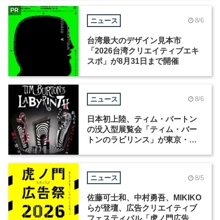
PR
ニュース
8/6
台湾最大のデザイン見本市
「2026台湾クリエイティブエキ
スポ」が8月31日まで開催
ニュース
8/6
日本初上陸、ティム・バートン
の没入型展覧会「ティム・バー
トンのラビリンス」が東京・豊
洲で開催
ニュース
8/5
佐藤可士和、中村勇吾、MIKIKO
らが登壇、広告クリエイティブ
フェスティバル「虎ノ門広告