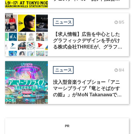
祭」の第2回が開催
PR
ニュース
8/5
【求人情報】広告を中心とした
グラフィックデザインを手がけ
る株式会社THREEが、グラフィ
ックデザイナーを募集
ニュース
8/4
没入型音楽ライブショー「アニ
マーシブライブ『竜とそばかす
の姫』」がＭoN Takanawaで開
催
PR