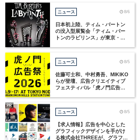
ニュース
8/6
日本初上陸、ティム・バートン
の没入型展覧会「ティム・バー
トンのラビリンス」が東京・豊
洲で開催
ニュース
8/5
佐藤可士和、中村勇吾、MIKIKO
らが登壇、広告クリエイティブ
フェスティバル「虎ノ門広告
祭」の第2回が開催
PR
ニュース
8/5
【求人情報】広告を中心とした
グラフィックデザインを手がけ
る株式会社THREEが、グラフィ