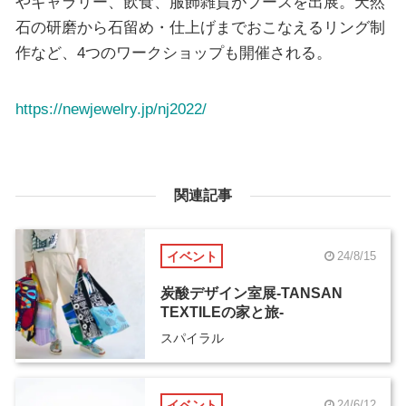
やギャラリー、飲食、服飾雑貨がブースを出展。天然
石の研磨から石留め・仕上げまでおこなえるリング制
作など、4つのワークショップも開催される。
https://newjewelry.jp/nj2022/
関連記事
イベント
24/8/15
炭酸デザイン室展-TANSAN
TEXTILEの家と旅-
スパイラル
イベント
24/6/12