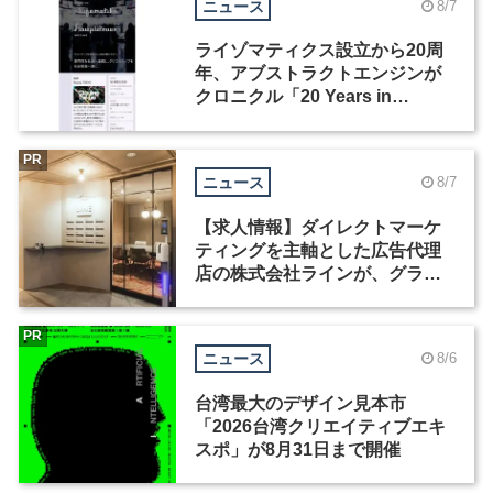
ニュース
8/7
ライゾマティクス設立から20周
年、アブストラクトエンジンが
クロニクル「20 Years in
Motion」を公開
PR
ニュース
8/7
【求人情報】ダイレクトマーケ
ティングを主軸とした広告代理
店の株式会社ラインが、グラフ
ィックデザイナーを募集
PR
ニュース
8/6
台湾最大のデザイン見本市
「2026台湾クリエイティブエキ
スポ」が8月31日まで開催