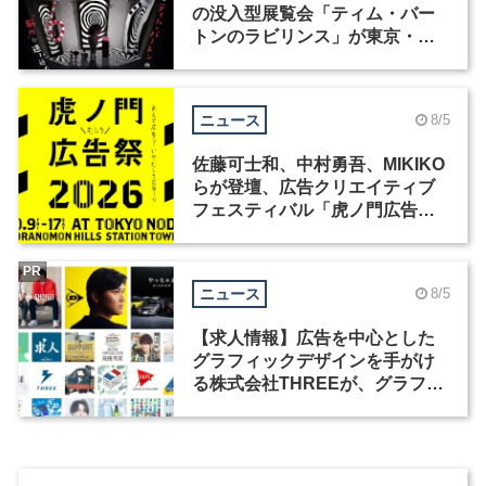
の没入型展覧会「ティム・バー
トンのラビリンス」が東京・豊
洲で開催
ニュース
8/5
佐藤可士和、中村勇吾、MIKIKO
らが登壇、広告クリエイティブ
フェスティバル「虎ノ門広告
祭」の第2回が開催
PR
ニュース
8/5
【求人情報】広告を中心とした
グラフィックデザインを手がけ
る株式会社THREEが、グラフィ
ックデザイナーを募集