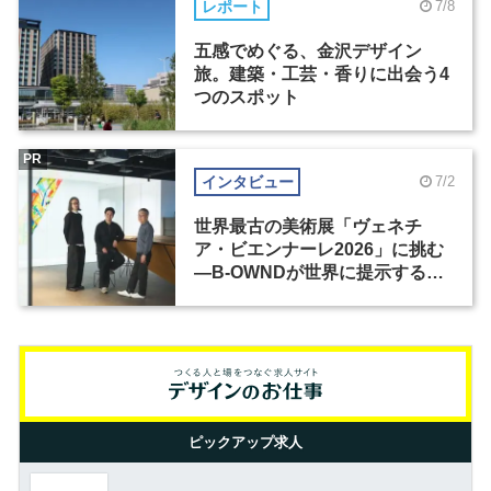
レポート
7/8
五感でめぐる、金沢デザイン
旅。建築・工芸・香りに出会う4
つのスポット
PR
インタビュー
7/2
世界最古の美術展「ヴェネチ
ア・ビエンナーレ2026」に挑む
―B-OWNDが世界に提示する美
の基準とは？（前編）
ピックアップ求人