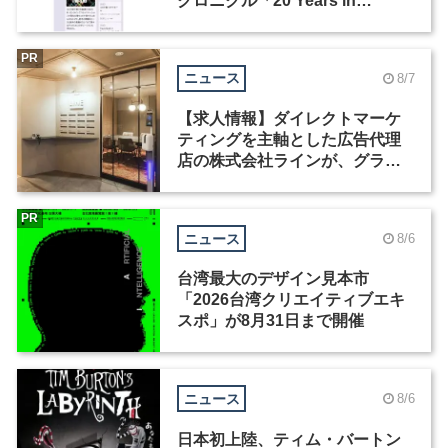
クロニクル「20 Years in
Motion」を公開
PR
ニュース
8/7
【求人情報】ダイレクトマーケ
ティングを主軸とした広告代理
店の株式会社ラインが、グラフ
ィックデザイナーを募集
PR
ニュース
8/6
台湾最大のデザイン見本市
「2026台湾クリエイティブエキ
スポ」が8月31日まで開催
ニュース
8/6
日本初上陸、ティム・バートン