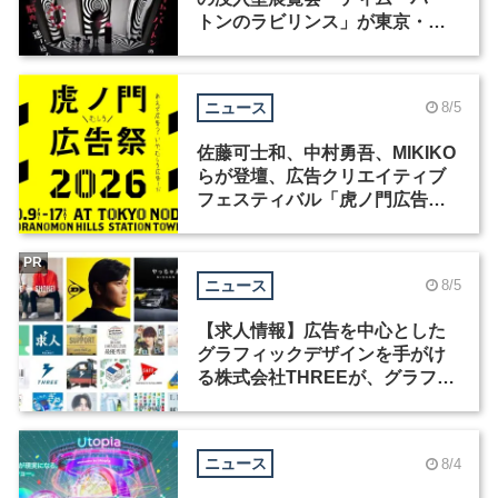
トンのラビリンス」が東京・豊
洲で開催
ニュース
8/5
佐藤可士和、中村勇吾、MIKIKO
らが登壇、広告クリエイティブ
フェスティバル「虎ノ門広告
祭」の第2回が開催
PR
ニュース
8/5
【求人情報】広告を中心とした
グラフィックデザインを手がけ
る株式会社THREEが、グラフィ
ックデザイナーを募集
ニュース
8/4