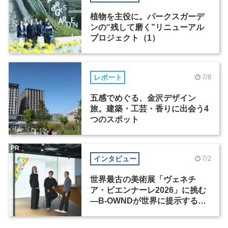
植物を主役に。パークスガーデ
ンの“残して磨く”リニューアル
プロジェクト（1）
レポート
7/8
五感でめぐる、金沢デザイン
旅。建築・工芸・香りに出会う4
つのスポット
PR
インタビュー
7/2
世界最古の美術展「ヴェネチ
ア・ビエンナーレ2026」に挑む
―B-OWNDが世界に提示する美
の基準とは？（前編）