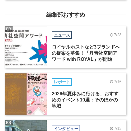
編集部おすすめ
PR
ニュース
7/28
ロイヤルホストなど3ブランドへ
の提案を募集！「丹青社空間ア
ワード with ROYAL」が開始
レポート
7/16
2026年夏休みに行ける、おすす
めのイベント10選：そのほかの
地域
PR
インタビュー
7/13