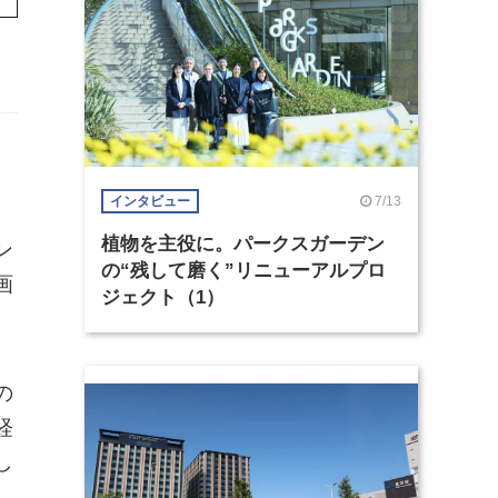
7/13
インタビュー
植物を主役に。パークスガーデン
ン
の“残して磨く”リニューアルプロ
画
ジェクト（1）
の
経
し