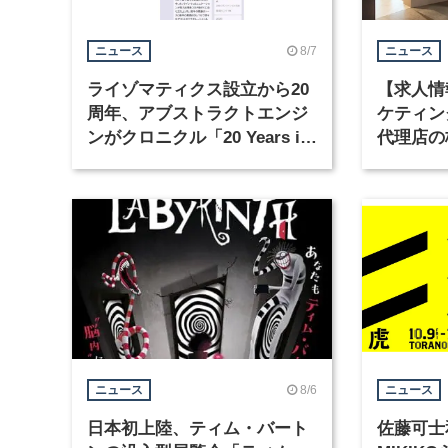
8/7
ニュース
ニュース
ライゾマティクス設立から20
【求人情
周年、アブストラクトエンジ
ケティン
ンがクロニクル「20 Years in
代理店の
Motion」を公開
グラフィ
集
8/6
ニュース
ニュース
日本初上陸、ティム・バート
佐藤可士