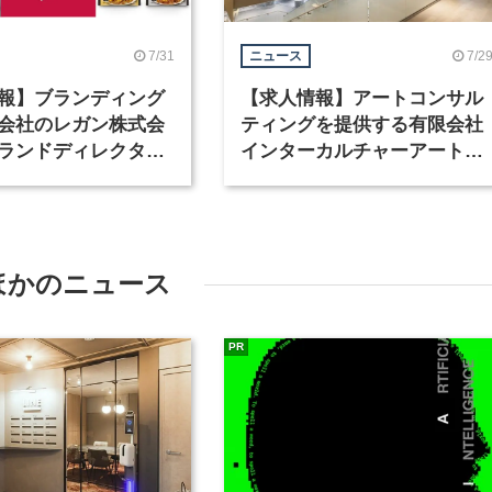
7/31
7/2
ニュース
報】ブランディング
【求人情報】アートコンサル
会社のレガン株式会
ティングを提供する有限会社
ランドディレクター
インターカルチャーアート
種を募集
が、インテリアデザイナーな
ど2職種を募集
ほかのニュース
PR