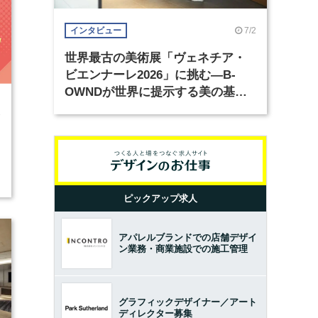
7/2
インタビュー
世界最古の美術展「ヴェネチア・
ビエンナーレ2026」に挑む―B-
OWNDが世界に提示する美の基準
とは？（前編）
3
ピックアップ求人
アパレルブランドでの店舗デザイ
ン業務・商業施設での施工管理
グラフィックデザイナー／アート
ディレクター募集