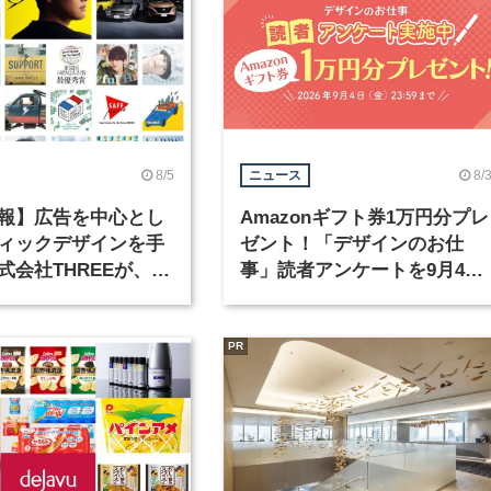
8/5
8/
ニュース
報】広告を中心とし
Amazonギフト券1万円分プレ
ィックデザインを手
ゼント！「デザインのお仕
式会社THREEが、グ
事」読者アンケートを9月4日
クデザイナーを募集
まで実施中！
PR