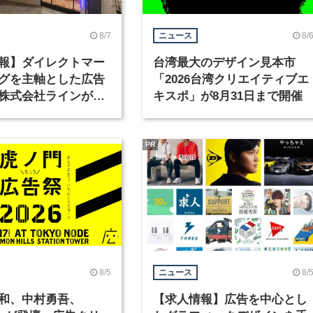
8/7
8/
ニュース
報】ダイレクトマー
台湾最大のデザイン見本市
グを主軸とした広告
「2026台湾クリエイティブエ
株式会社ラインが、
キスポ」が8月31日まで開催
ックデザイナーを募
PR
8/5
8/
ニュース
和、中村勇吾、
【求人情報】広告を中心とし