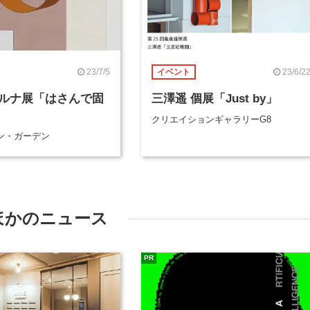
23/7/5
23/6/2
イベント
ルナ展「はさんで固
三澤遥 個展「Just by」
クリエイションギャラリーG8
ン・ガーデン
ほかのニュース
PR