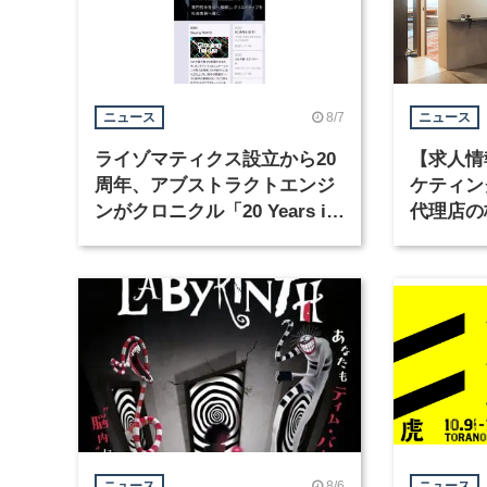
8/7
ニュース
ニュース
ライゾマティクス設立から20
【求人情
周年、アブストラクトエンジ
ケティン
ンがクロニクル「20 Years in
代理店の
Motion」を公開
グラフィ
集
8/6
ニュース
ニュース