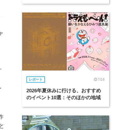
ャ
。
す
、
7/16
レポート
ー
2026年夏休みに行ける、おすすめ
のイベント10選：そのほかの地域
作
PR
と