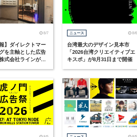
8/7
8/
ニュース
報】ダイレクトマー
台湾最大のデザイン見本市
グを主軸とした広告
「2026台湾クリエイティブエ
株式会社ラインが、
キスポ」が8月31日まで開催
ックデザイナーを募
PR
8/5
8/
ニュース