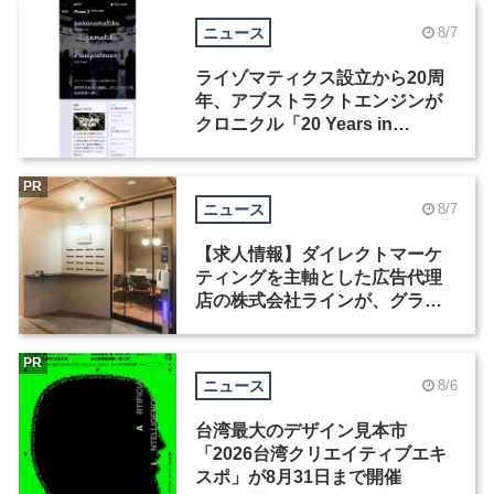
ニュース
8/7
ライゾマティクス設立から20周
年、アブストラクトエンジンが
クロニクル「20 Years in
Motion」を公開
PR
ニュース
8/7
【求人情報】ダイレクトマーケ
ティングを主軸とした広告代理
店の株式会社ラインが、グラフ
ィックデザイナーを募集
PR
ニュース
8/6
台湾最大のデザイン見本市
「2026台湾クリエイティブエキ
スポ」が8月31日まで開催