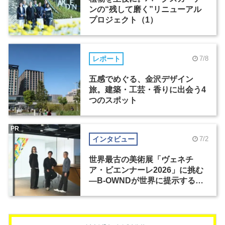
ンの“残して磨く”リニューアル
プロジェクト（1）
レポート
7/8
五感でめぐる、金沢デザイン
旅。建築・工芸・香りに出会う4
つのスポット
PR
インタビュー
7/2
世界最古の美術展「ヴェネチ
ア・ビエンナーレ2026」に挑む
―B-OWNDが世界に提示する美
の基準とは？（前編）