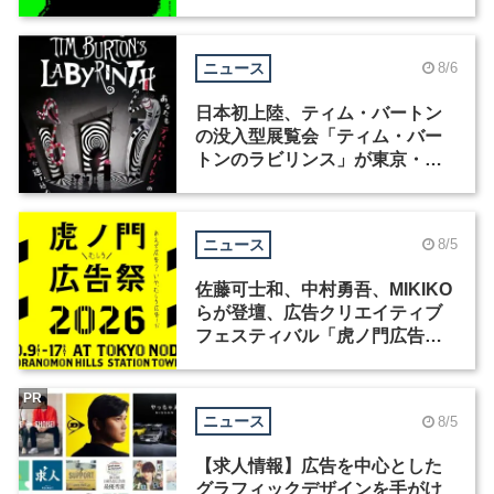
ニュース
8/6
日本初上陸、ティム・バートン
の没入型展覧会「ティム・バー
トンのラビリンス」が東京・豊
洲で開催
ニュース
8/5
佐藤可士和、中村勇吾、MIKIKO
らが登壇、広告クリエイティブ
フェスティバル「虎ノ門広告
祭」の第2回が開催
PR
ニュース
8/5
【求人情報】広告を中心とした
グラフィックデザインを手がけ