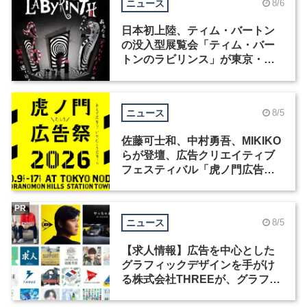
ニュース
8/6
日本初上陸、ティム・バートン
の没入型展覧会「ティム・バー
トンのラビリンス」が東京・豊
洲で開催
ニュース
8/5
佐藤可士和、中村勇吾、MIKIKO
らが登壇、広告クリエイティブ
フェスティバル「虎ノ門広告
祭」の第2回が開催
PR
ニュース
8/5
【求人情報】広告を中心とした
グラフィックデザインを手がけ
る株式会社THREEが、グラフィ
ックデザイナーを募集