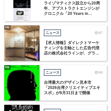
ライゾマティクス設立から20周
年、アブストラクトエンジンが
クロニクル「20 Years in
Motion」を公開
PR
ニュース
8/7
【求人情報】ダイレクトマーケ
ティングを主軸とした広告代理
店の株式会社ラインが、グラフ
ィックデザイナーを募集
PR
ニュース
8/6
台湾最大のデザイン見本市
「2026台湾クリエイティブエキ
スポ」が8月31日まで開催