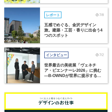
レポート
7/8
五感でめぐる、金沢デザイン
旅。建築・工芸・香りに出会う4
つのスポット
PR
インタビュー
7/2
世界最古の美術展「ヴェネチ
ア・ビエンナーレ2026」に挑む
―B-OWNDが世界に提示する美
の基準とは？（前編）