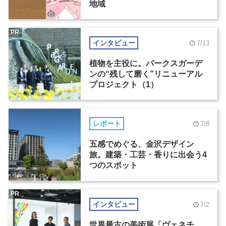
地域
PR
インタビュー
7/13
植物を主役に。パークスガーデ
ンの“残して磨く”リニューアル
プロジェクト（1）
レポート
7/8
五感でめぐる、金沢デザイン
旅。建築・工芸・香りに出会う4
つのスポット
PR
インタビュー
7/2
世界最古の美術展「ヴェネチ