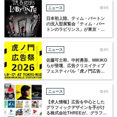
ニュース
8/6
日本初上陸、ティム・バートン
の没入型展覧会「ティム・バー
トンのラビリンス」が東京・豊
洲で開催
ニュース
8/5
佐藤可士和、中村勇吾、MIKIKO
らが登壇、広告クリエイティブ
フェスティバル「虎ノ門広告
祭」の第2回が開催
PR
ニュース
8/5
【求人情報】広告を中心とした
グラフィックデザインを手がけ
る株式会社THREEが、グラフィ