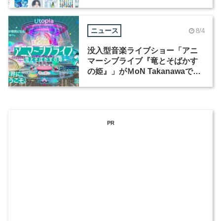
ックデザイナーを募集
ニュース
8/4
没入型音楽ライブショー「アニ
マーシブライブ『竜とそばかす
の姫』」がＭoN Takanawaで開
催
PR