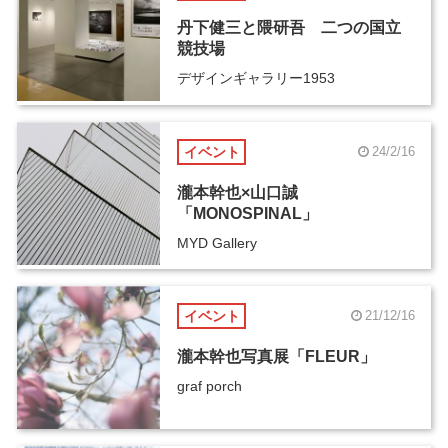
丹下健三と隈研吾 二つの国立
競技場
デザインギャラリー1953
イベント
24/2/16
瀧本幹也×山口誠
「MONOSPINAL」
MYD Gallery
イベント
21/12/16
瀧本幹也写真展「FLEUR」
graf porch