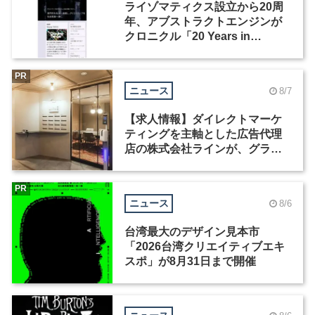
ライゾマティクス設立から20周
年、アブストラクトエンジンが
クロニクル「20 Years in
Motion」を公開
PR
ニュース
8/7
【求人情報】ダイレクトマーケ
ティングを主軸とした広告代理
店の株式会社ラインが、グラフ
ィックデザイナーを募集
PR
ニュース
8/6
台湾最大のデザイン見本市
「2026台湾クリエイティブエキ
スポ」が8月31日まで開催