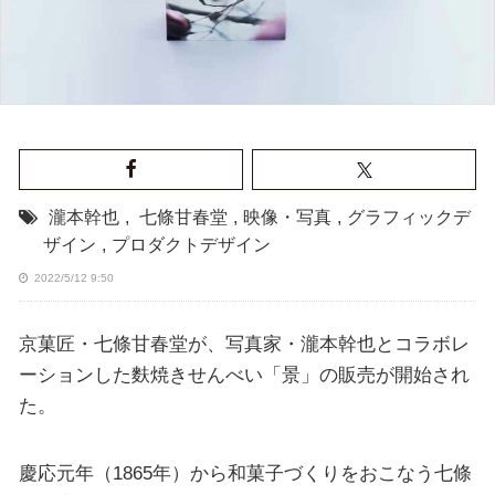
瀧本幹也
,
七條甘春堂
,
映像・写真
,
グラフィックデ
ザイン
,
プロダクトデザイン
2022/5/12 9:50
京菓匠・七條甘春堂が、写真家・瀧本幹也とコラボレ
ーションした麩焼きせんべい「景」の販売が開始され
た。
慶応元年（1865年）から和菓子づくりをおこなう七條