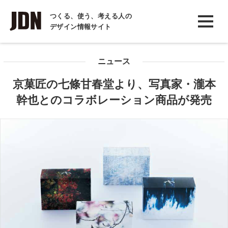
INTERVIEW
つくる、使う、考える人の
デザイン情報サイト
インタビュー
REPORT
ニュース
レポート
京菓匠の七條甘春堂より、写真家・瀧本
COLUMN
幹也とのコラボレーション商品が発売
コラム