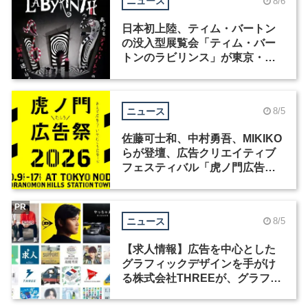
ニュース
8/6
日本初上陸、ティム・バートン
の没入型展覧会「ティム・バー
トンのラビリンス」が東京・豊
洲で開催
ニュース
8/5
佐藤可士和、中村勇吾、MIKIKO
らが登壇、広告クリエイティブ
フェスティバル「虎ノ門広告
祭」の第2回が開催
PR
ニュース
8/5
【求人情報】広告を中心とした
グラフィックデザインを手がけ
る株式会社THREEが、グラフィ
ックデザイナーを募集