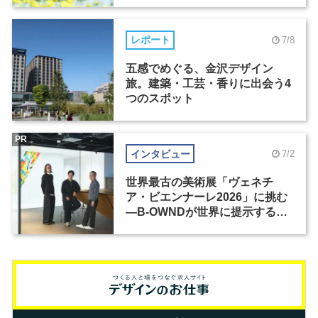
レポート
7/8
五感でめぐる、金沢デザイン
旅。建築・工芸・香りに出会う4
つのスポット
PR
インタビュー
7/2
世界最古の美術展「ヴェネチ
ア・ビエンナーレ2026」に挑む
―B-OWNDが世界に提示する美
の基準とは？（前編）