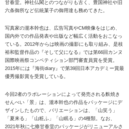
甘春堂。神社仏閣とのつながりも古く、豊国神社や旧
六条御所など伝統菓子の御用達も務めてきた。
写真家の瀧本幹也は、広告写真やCM映像をはじめ、
国内外での作品発表や出版など幅広く活動をおこなっ
ている。2012年からは映画の撮影にも取り組み、是枝
裕和監督作品の『そして父になる』では第66回カンヌ
国際映画祭コンペティション部門審査員賞を受賞。
2015年には『海街diary』で第39回日本アカデミー賞最
優秀撮影賞を受賞している。
今回2者のラボレーションによって発売される麩焼き
せんべい「景」は、瀧本幹也の作品をパッケージにデ
ザインしたもので、バリエーションは、「山笑う」
「夏来る」「山粧ふ」「山眠る」の4種類。なお、
2021年秋に七條甘春堂のパッケージがリニューアルさ