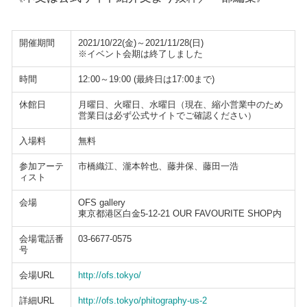
開催期間
2021/10/22(金)～2021/11/28(日)
※イベント会期は終了しました
時間
12:00～19:00 (最終日は17:00まで)
休館日
月曜日、火曜日、水曜日（現在、縮小営業中のため
営業日は必ず公式サイトでご確認ください）
入場料
無料
参加アーテ
市橋織江、瀧本幹也、藤井保、藤田一浩
ィスト
会場
OFS gallery
東京都港区白金5-12-21 OUR FAVOURITE SHOP内
会場電話番
03-6677-0575
号
会場URL
http://ofs.tokyo/
詳細URL
http://ofs.tokyo/phitography-us-2