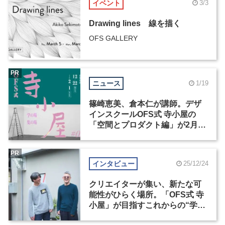
イベント
3/3
Drawing lines 線を描く
OFS GALLERY
PR
ニュース
1/19
篠崎恵美、倉本仁が講師。デザ
インスクールOFS式 寺小屋の
「空間とプロダクト編」が2月1
日まで申込受付中
PR
インタビュー
25/12/24
クリエイターが集い、新たな可
能性がひらく場所。「OFS式 寺
小屋」が目指すこれからの“学
び”のかたち