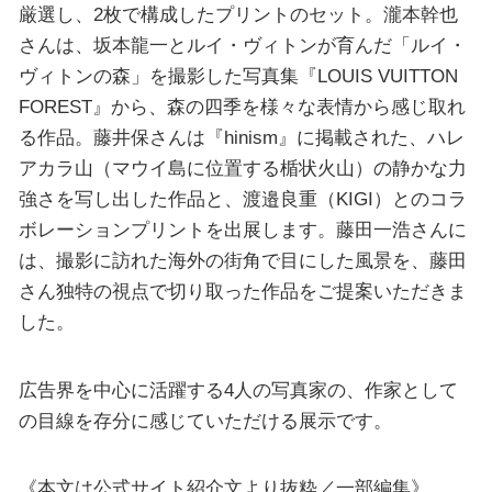
厳選し、2枚で構成したプリントのセット。瀧本幹也
さんは、坂本龍一とルイ・ヴィトンが育んだ「ルイ・
ヴィトンの森」を撮影した写真集『LOUIS VUITTON
FOREST』から、森の四季を様々な表情から感じ取れ
る作品。藤井保さんは『hinism』に掲載された、ハレ
アカラ山（マウイ島に位置する楯状火山）の静かな力
強さを写し出した作品と、渡邉良重（KIGI）とのコラ
ボレーションプリントを出展します。藤田一浩さんに
は、撮影に訪れた海外の街角で目にした風景を、藤田
さん独特の視点で切り取った作品をご提案いただきま
した。
広告界を中心に活躍する4人の写真家の、作家として
の目線を存分に感じていただける展示です。
《本文は公式サイト紹介文より抜粋／一部編集》