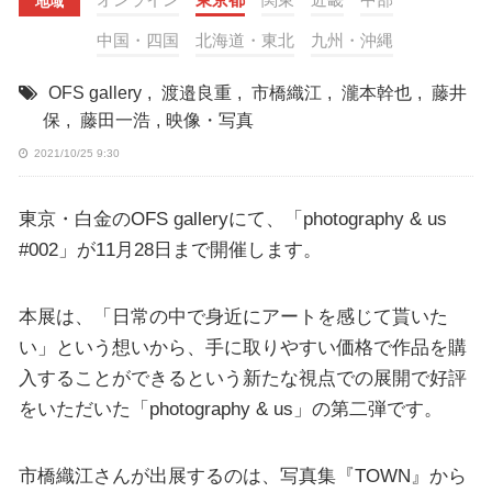
地域
中国・四国
北海道・東北
九州・沖縄
OFS gallery
,
渡邉良重
,
市橋織江
,
瀧本幹也
,
藤井
保
,
藤田一浩
,
映像・写真
2021/10/25 9:30
東京・白金のOFS galleryにて、「photography & us
#002」が11月28日まで開催します。
本展は、「日常の中で身近にアートを感じて貰いた
い」という想いから、手に取りやすい価格で作品を購
入することができるという新たな視点での展開で好評
をいただいた「photography & us」の第二弾です。
市橋織江さんが出展するのは、写真集『TOWN』から