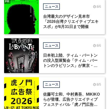
PR
ニュース
8/6
台湾最大のデザイン見本市
「2026台湾クリエイティブエキ
スポ」が8月31日まで開催
ニュース
8/6
日本初上陸、ティム・バートン
の没入型展覧会「ティム・バー
トンのラビリンス」が東京・豊
洲で開催
ニュース
8/5
佐藤可士和、中村勇吾、MIKIKO
らが登壇、広告クリエイティブ
フェスティバル「虎ノ門広告