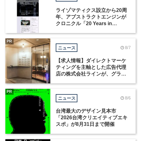
ライゾマティクス設立から20周
年、アブストラクトエンジンが
クロニクル「20 Years in
Motion」を公開
PR
ニュース
8/7
【求人情報】ダイレクトマーケ
ティングを主軸とした広告代理
店の株式会社ラインが、グラフ
ィックデザイナーを募集
PR
ニュース
8/6
台湾最大のデザイン見本市
「2026台湾クリエイティブエキ
スポ」が8月31日まで開催