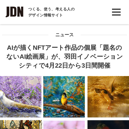
INTERVIEW
つくる、使う、考える人の
デザイン情報サイト
インタビュー
REPORT
ニュース
レポート
AIが描くNFTアート作品の個展「題名の
COLUMN
ないAI絵画展」が、羽田イノベーション
コラム
シティで4月22日から3日間開催