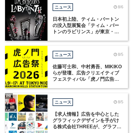
ニュース
8/6
日本初上陸、ティム・バートン
の没入型展覧会「ティム・バー
トンのラビリンス」が東京・豊
洲で開催
ニュース
8/5
佐藤可士和、中村勇吾、MIKIKO
らが登壇、広告クリエイティブ
フェスティバル「虎ノ門広告
祭」の第2回が開催
PR
ニュース
8/5
【求人情報】広告を中心とした
グラフィックデザインを手がけ
る株式会社THREEが、グラフィ
ックデザイナーを募集