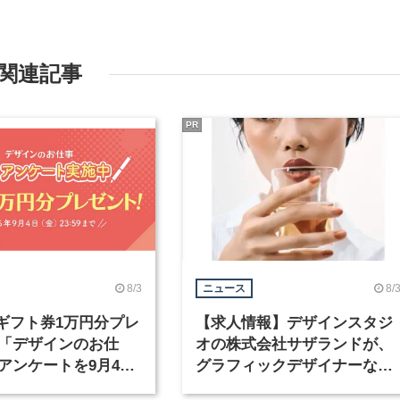
関連記事
PR
8/3
8/
ニュース
nギフト券1万円分プレ
【求人情報】デザインスタジ
「デザインのお仕
オの株式会社サザランドが、
アンケートを9月4日
グラフィックデザイナーなど
中！
職種を募集