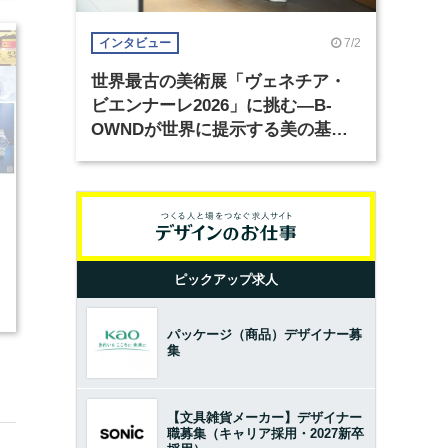
7/2
インタビュー
世界最古の美術展「ヴェネチア・
ビエンナーレ2026」に挑む―B-
OWNDが世界に提示する美の基準
とは？（前編）
7
ピックアップ求人
2
パッケージ（商品）デザイナー募
集
【文具雑貨メーカー】デザイナー
職募集（キャリア採用・2027新卒