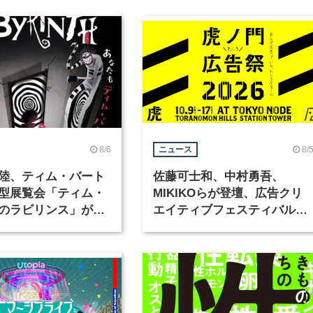
8/6
8/
ニュース
陸、ティム・バート
佐藤可士和、中村勇吾、
型展覧会「ティム・
MIKIKOらが登壇、広告クリ
のラビリンス」が東
エイティブフェスティバル
で開催
「虎ノ門広告祭」の第2回が
催