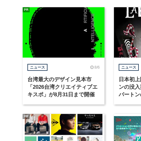
PR
8/6
ニュース
ニュース
台湾最大のデザイン見本市
日本初上
「2026台湾クリエイティブエ
ンの没入
キスポ」が8月31日まで開催
バートン
京・豊洲
PR