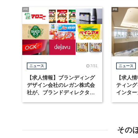
PR
PR
7/31
ニュース
ニュース
【求人情報】ブランディング
【求人情
デザイン会社のレガン株式会
ティング
社が、ブランドディレクター
インター
など3職種を募集
が、イン
ど2職種
その