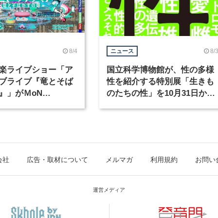
8/4
8/
ニュース
楽ライブショー「ア
国立科学博物館が、性の多様
ブライブ『竜とそば
性を紹介する特別展「生きも
』」がＭoN
のたちの性」を10月31日から
waで開催
開催
会社
広告・取材について
メルマガ
利用規約
お問い
運営メディア