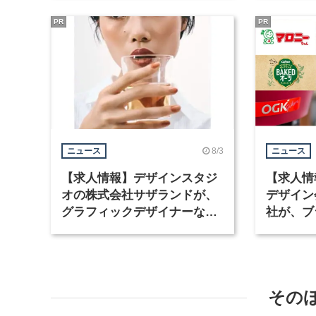
集
PR
PR
8/3
ニュース
ニュース
【求人情報】デザインスタジ
【求人情
オの株式会社サザランドが、
デザイン
グラフィックデザイナーなど2
社が、ブ
職種を募集
など3職
その