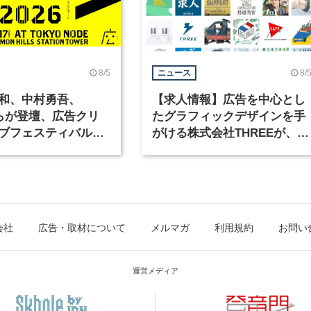
8/5
8/
ニュース
和、中村勇吾、
【求人情報】広告を中心とし
KOらが登壇、広告クリ
たグラフィックデザインを手
ブフェスティバル
がける株式会社THREEが、グ
広告祭」の第2回が開
ラフィックデザイナーを募集
会社
広告・取材について
メルマガ
利用規約
お問い
運営メディア