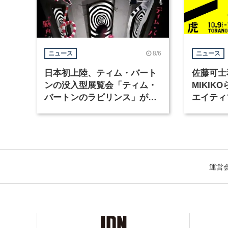
8/6
ニュース
ニュース
日本初上陸、ティム・バート
佐藤可士
ンの没入型展覧会「ティム・
MIKI
バートンのラビリンス」が東
エイティ
京・豊洲で開催
「虎ノ門
催
運営