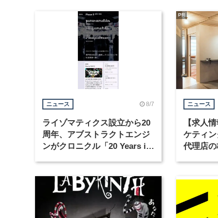
PR
8/7
ニュース
ニュース
ライゾマティクス設立から20
【求人情
周年、アブストラクトエンジ
ケティン
ンがクロニクル「20 Years in
代理店の
Motion」を公開
グラフィ
集