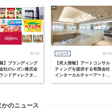
PR
7/31
7/2
ニュース
報】ブランディング
【求人情報】アートコンサル
会社のレガン株式会
ティングを提供する有限会社
ランドディレクター
インターカルチャーアート
種を募集
が、インテリアデザイナーな
ど2職種を募集
ほかのニュース