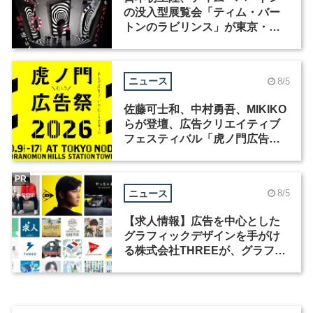
の没入型展覧会「ティム・バー
トンのラビリンス」が東京・豊
洲で開催
ニュース
8/5
佐藤可士和、中村勇吾、MIKIKO
らが登壇、広告クリエイティブ
フェスティバル「虎ノ門広告
祭」の第2回が開催
PR
ニュース
8/5
【求人情報】広告を中心とした
グラフィックデザインを手がけ
る株式会社THREEが、グラフィ
ックデザイナーを募集