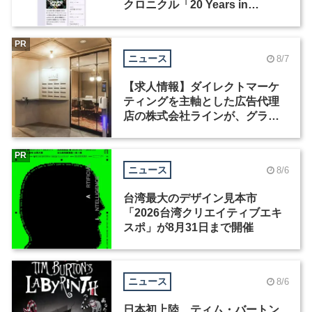
クロニクル「20 Years in
Motion」を公開
PR
ニュース
8/7
【求人情報】ダイレクトマーケ
ティングを主軸とした広告代理
店の株式会社ラインが、グラフ
ィックデザイナーを募集
PR
ニュース
8/6
台湾最大のデザイン見本市
「2026台湾クリエイティブエキ
スポ」が8月31日まで開催
ニュース
8/6
日本初上陸、ティム・バートン