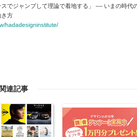
スでジャンプして理論で着地する」 –– いまの時代
働き方
iew/hadadesigninstitute/
関連記事