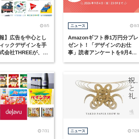
8/5
8/
ニュース
報】広告を中心とし
Amazonギフト券1万円分プレ
ィックデザインを手
ゼント！「デザインのお仕
式会社THREEが、グ
事」読者アンケートを9月4日
クデザイナーを募集
まで実施中！
7/31
7/2
ニュース