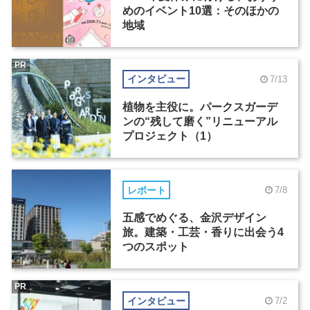
めのイベント10選：そのほかの
地域
PR
インタビュー
7/13
植物を主役に。パークスガーデ
ンの“残して磨く”リニューアル
プロジェクト（1）
レポート
7/8
五感でめぐる、金沢デザイン
旅。建築・工芸・香りに出会う4
つのスポット
PR
インタビュー
7/2