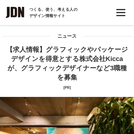
INTERVIEW
つくる、使う、考える人の
デザイン情報サイト
インタビュー
REPORT
ニュース
レポート
【求人情報】グラフィックやパッケージ
COLUMN
デザインを得意とする株式会社Kicca
コラム
が、グラフィックデザイナーなど3職種
を募集
[PR]