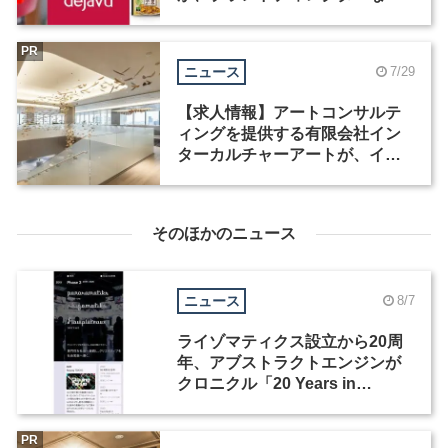
職種を募集
PR
ニュース
7/29
【求人情報】アートコンサルテ
ィングを提供する有限会社イン
ターカルチャーアートが、イン
テリアデザイナーなど2職種を募
集
そのほかのニュース
ニュース
8/7
ライゾマティクス設立から20周
年、アブストラクトエンジンが
クロニクル「20 Years in
Motion」を公開
PR