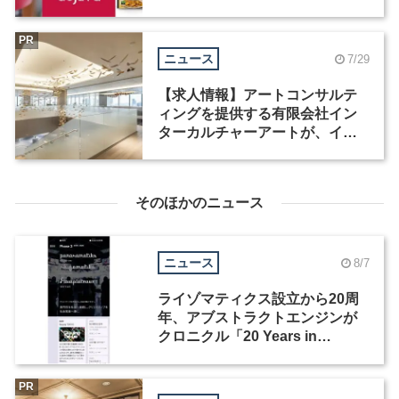
職種を募集
PR
ニュース
7/29
【求人情報】アートコンサルテ
ィングを提供する有限会社イン
ターカルチャーアートが、イン
テリアデザイナーなど2職種を募
集
そのほかのニュース
ニュース
8/7
ライゾマティクス設立から20周
年、アブストラクトエンジンが
クロニクル「20 Years in
Motion」を公開
PR