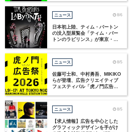
ニュース
8/6
日本初上陸、ティム・バートン
の没入型展覧会「ティム・バー
トンのラビリンス」が東京・豊
洲で開催
ニュース
8/5
佐藤可士和、中村勇吾、MIKIKO
らが登壇、広告クリエイティブ
フェスティバル「虎ノ門広告
祭」の第2回が開催
PR
ニュース
8/5
【求人情報】広告を中心とした
グラフィックデザインを手がけ