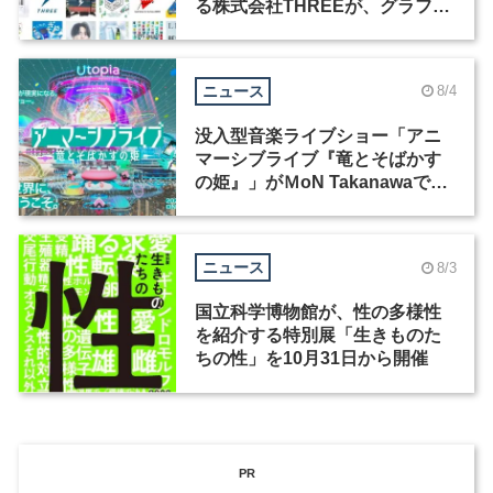
る株式会社THREEが、グラフィ
ックデザイナーを募集
ニュース
8/4
没入型音楽ライブショー「アニ
マーシブライブ『竜とそばかす
の姫』」がＭoN Takanawaで開
催
ニュース
8/3
国立科学博物館が、性の多様性
を紹介する特別展「生きものた
ちの性」を10月31日から開催
PR