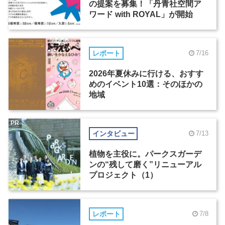
の提案を募集！「丹青社空間ア
ワード with ROYAL」が開始
レポート
7/16
2026年夏休みに行ける、おすす
めのイベント10選：そのほかの
地域
PR
インタビュー
7/13
植物を主役に。パークスガーデ
ンの“残して磨く”リニューアル
プロジェクト（1）
レポート
7/8