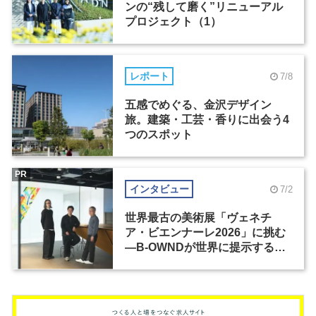
ンの“残して磨く”リニューアル
プロジェクト（1）
レポート
7/8
五感でめぐる、金沢デザイン
旅。建築・工芸・香りに出会う4
つのスポット
PR
インタビュー
7/2
世界最古の美術展「ヴェネチ
ア・ビエンナーレ2026」に挑む
―B-OWNDが世界に提示する美
の基準とは？（前編）