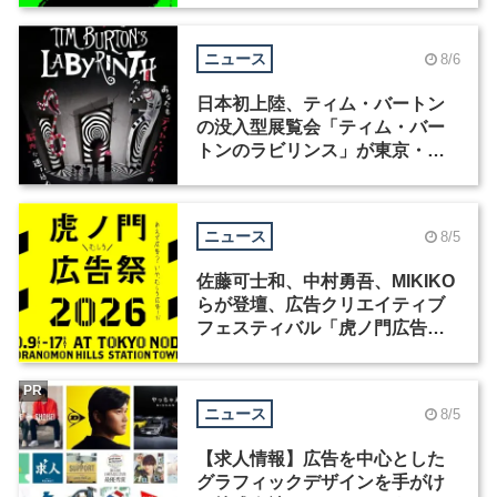
ニュース
8/6
日本初上陸、ティム・バートン
の没入型展覧会「ティム・バー
トンのラビリンス」が東京・豊
洲で開催
ニュース
8/5
佐藤可士和、中村勇吾、MIKIKO
らが登壇、広告クリエイティブ
フェスティバル「虎ノ門広告
祭」の第2回が開催
PR
ニュース
8/5
【求人情報】広告を中心とした
グラフィックデザインを手がけ