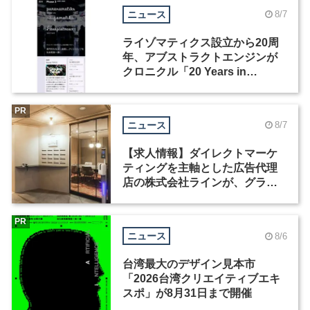
ニュース
8/7
ライゾマティクス設立から20周
年、アブストラクトエンジンが
クロニクル「20 Years in
Motion」を公開
PR
ニュース
8/7
【求人情報】ダイレクトマーケ
ティングを主軸とした広告代理
店の株式会社ラインが、グラフ
ィックデザイナーを募集
PR
ニュース
8/6
台湾最大のデザイン見本市
「2026台湾クリエイティブエキ
スポ」が8月31日まで開催