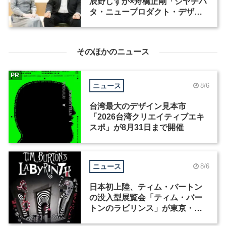
辰野しずか×舟橋正剛「シヤチハ
タ・ニュープロダクト・デザイ
ン・コンペティション」
そのほかのニュース
PR
ニュース
8/6
台湾最大のデザイン見本市
「2026台湾クリエイティブエキ
スポ」が8月31日まで開催
ニュース
8/6
日本初上陸、ティム・バートン
の没入型展覧会「ティム・バー
トンのラビリンス」が東京・豊
洲で開催