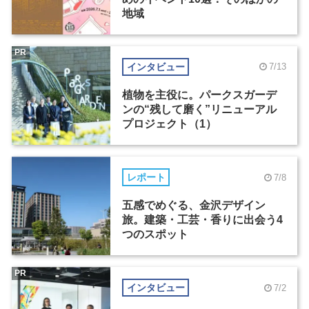
地域
PR
インタビュー
7/13
植物を主役に。パークスガーデ
ンの“残して磨く”リニューアル
プロジェクト（1）
レポート
7/8
五感でめぐる、金沢デザイン
旅。建築・工芸・香りに出会う4
つのスポット
PR
インタビュー
7/2