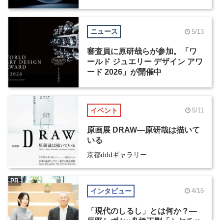
ニュース
5/13
審査員に原研哉らが参加。「ワ
ールド ジュエリー デザイン アワ
ード 2026」が開催中
イベント
5/11
原画展 DRAW―原研哉は描いて
いる
京都dddギャラリー
PR
インタビュー
4/16
「現代のしるし」とは何か？―