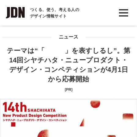
INTERVIEW
つくる、使う、考える人の
デザイン情報サイト
インタビュー
REPORT
ニュース
レポート
テーマは“「 」を表すしるし”。第
COLUMN
14回シヤチハタ・ニュープロダクト・
コラム
デザイン・コンペティションが4月1日
から応募開始
[PR]