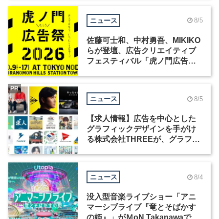
ニュース
8/5
佐藤可士和、中村勇吾、MIKIKO
らが登壇、広告クリエイティブ
フェスティバル「虎ノ門広告
祭」の第2回が開催
PR
ニュース
8/5
【求人情報】広告を中心とした
グラフィックデザインを手がけ
る株式会社THREEが、グラフィ
ックデザイナーを募集
ニュース
8/4
没入型音楽ライブショー「アニ
マーシブライブ『竜とそばかす
の姫』」がＭoN Takanawaで開