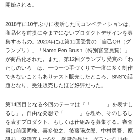
開始される。
2018年に10年ぶりに復活した同コンペティションは、
商品化を前提に今までにないプロダクトデザインを募
集するもの。2020年には第11回受賞の「自己QR（グ
ランプリ）」「Name Pen Brush（特別審査員賞）」
が商品化された。また、第12回グランプリ受賞の「わ
たしのいろ」は、一つ一つ手づくりで一度に多く制作
できないこともありテスト販売したところ、SNSで話
題となり、受注販売したほど好評だった。
第14回目となる今回のテーマは『「 」を表すし
るし』。自由な発想で「 」を埋め、そのしるし
を表すプロダクト、もしくは仕組みを募集する。審査
員は前回同様、喜多俊之、後藤陽次郎、中村勇吾、原
研哉、深澤直人の5名。受賞作品は、グランプリ1作