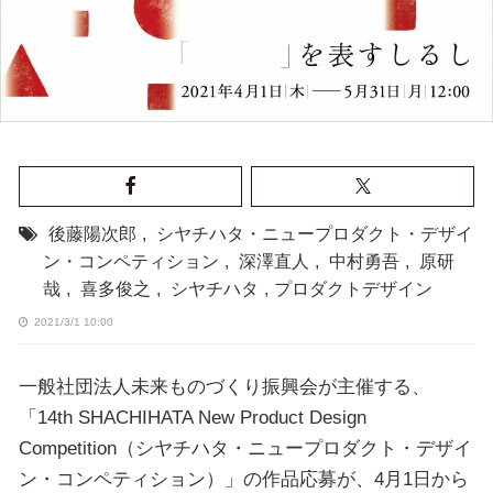
後藤陽次郎
,
シヤチハタ・ニュープロダクト・デザイ
ン・コンペティション
,
深澤直人
,
中村勇吾
,
原研
哉
,
喜多俊之
,
シヤチハタ
,
プロダクトデザイン
2021/3/1 10:00
一般社団法人未来ものづくり振興会が主催する、
「14th SHACHIHATA New Product Design
Competition（シヤチハタ・ニュープロダクト・デザイ
ン・コンペティション）」の作品応募が、4月1日から