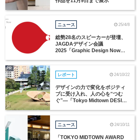
作品を11月9日まで展示
ニュース
25/4/8
総勢28名のスピーカーが登壇、
JAGDAデザイン会議
2025「Graphic Design Now」
が開催
PR
レポート
24/10/22
デザインの力で変化をポジティ
ブに受け入れ、人の心を“つむ
ぐ”―「Tokyo Midtown DESIGN
TOUCH 2024」
ニュース
24/10/11
「TOKYO MIDTOWN AWARD