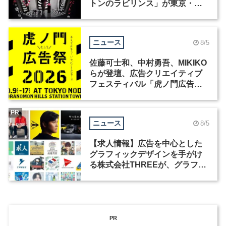
トンのラビリンス」が東京・豊
洲で開催
ニュース
8/5
佐藤可士和、中村勇吾、MIKIKO
らが登壇、広告クリエイティブ
フェスティバル「虎ノ門広告
祭」の第2回が開催
PR
ニュース
8/5
【求人情報】広告を中心とした
グラフィックデザインを手がけ
る株式会社THREEが、グラフィ
ックデザイナーを募集
PR