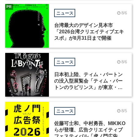
PR
ニュース
8/6
台湾最大のデザイン見本市
「2026台湾クリエイティブエキ
スポ」が8月31日まで開催
ニュース
8/6
日本初上陸、ティム・バートン
の没入型展覧会「ティム・バー
トンのラビリンス」が東京・豊
洲で開催
ニュース
8/5
佐藤可士和、中村勇吾、MIKIKO
らが登壇、広告クリエイティブ
フェスティバル「虎ノ門広告