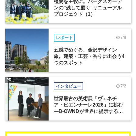
植物を主役に。パークスガーデ
ンの“残して磨く”リニューアル
プロジェクト（1）
レポート
7/8
五感でめぐる、金沢デザイン
旅。建築・工芸・香りに出会う4
つのスポット
PR
インタビュー
7/2
世界最古の美術展「ヴェネチ
ア・ビエンナーレ2026」に挑む
―B-OWNDが世界に提示する美
の基準とは？（前編）