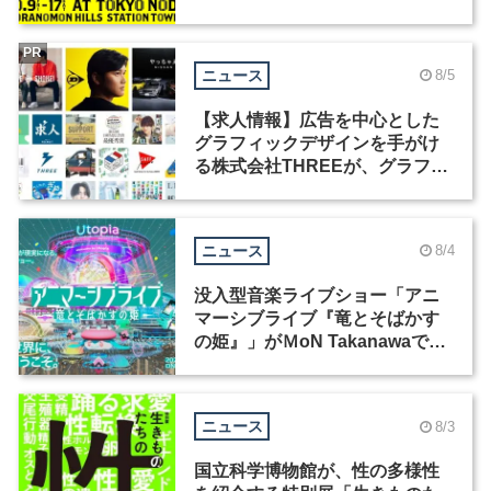
祭」の第2回が開催
PR
ニュース
8/5
【求人情報】広告を中心とした
グラフィックデザインを手がけ
る株式会社THREEが、グラフィ
ックデザイナーを募集
ニュース
8/4
没入型音楽ライブショー「アニ
マーシブライブ『竜とそばかす
の姫』」がＭoN Takanawaで開
催
ニュース
8/3
国立科学博物館が、性の多様性