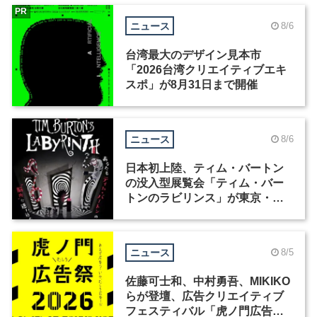
PR
ニュース
8/6
台湾最大のデザイン見本市
「2026台湾クリエイティブエキ
スポ」が8月31日まで開催
ニュース
8/6
日本初上陸、ティム・バートン
の没入型展覧会「ティム・バー
トンのラビリンス」が東京・豊
洲で開催
ニュース
8/5
佐藤可士和、中村勇吾、MIKIKO
らが登壇、広告クリエイティブ
フェスティバル「虎ノ門広告