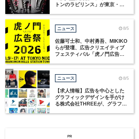
トンのラビリンス」が東京・豊
洲で開催
ニュース
8/5
佐藤可士和、中村勇吾、MIKIKO
らが登壇、広告クリエイティブ
フェスティバル「虎ノ門広告
祭」の第2回が開催
PR
ニュース
8/5
【求人情報】広告を中心とした
グラフィックデザインを手がけ
る株式会社THREEが、グラフィ
ックデザイナーを募集
PR