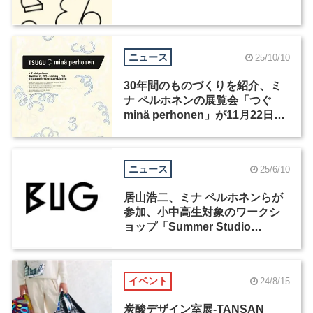
ニュース
25/10/10
30年間のものづくりを紹介、ミ
ナ ペルホネンの展覧会「つぐ
minä perhonen」が11月22日か
ら開催
ニュース
25/6/10
居山浩二、ミナ ペルホネンらが
参加、小中高生対象のワークシ
ョップ「Summer Studio
2025」が7月30日からBUGで開
催
イベント
24/8/15
炭酸デザイン室展-TANSAN