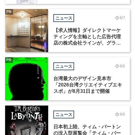
Motion」を公開
PR
ニュース
8/7
【求人情報】ダイレクトマーケ
ティングを主軸とした広告代理
店の株式会社ラインが、グラフ
ィックデザイナーを募集
PR
ニュース
8/6
台湾最大のデザイン見本市
「2026台湾クリエイティブエキ
スポ」が8月31日まで開催
ニュース
8/6
日本初上陸、ティム・バートン
の没入型展覧会「ティム・バー