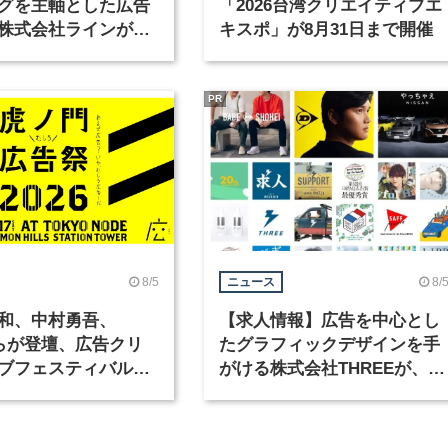
グを主軸とした広告
「2026台湾クリエイティブエ
株式会社ラインが、
キスポ」が8月31日まで開催
ックデザイナーを募
PR
8/5
8/
ニュース
和、中村勇吾、
【求人情報】広告を中心とし
KOらが登壇、広告クリ
たグラフィックデザインを手
ブフェスティバル
がける株式会社THREEが、グ
広告祭」の第2回が開
ラフィックデザイナーを募集