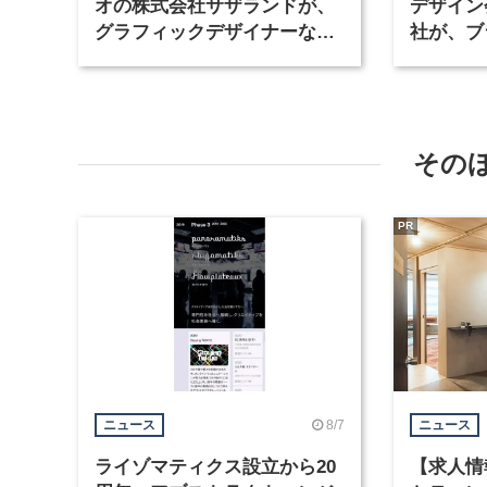
オの株式会社サザランドが、
デザイン
グラフィックデザイナーなど2
社が、ブ
職種を募集
など3職
その
PR
8/7
ニュース
ニュース
ライゾマティクス設立から20
【求人情