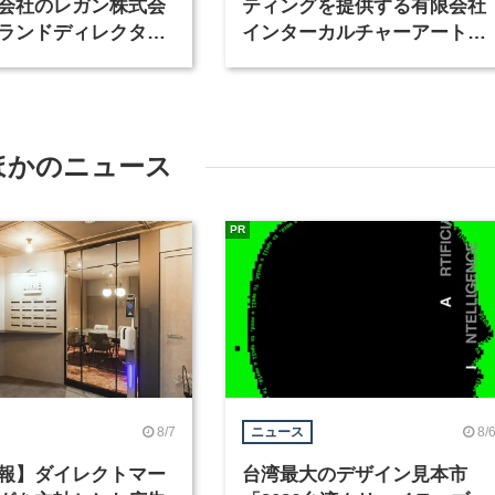
会社のレガン株式会
ティングを提供する有限会社
ランドディレクター
インターカルチャーアート
種を募集
が、インテリアデザイナーな
ど2職種を募集
ほかのニュース
PR
8/7
8/
ニュース
報】ダイレクトマー
台湾最大のデザイン見本市