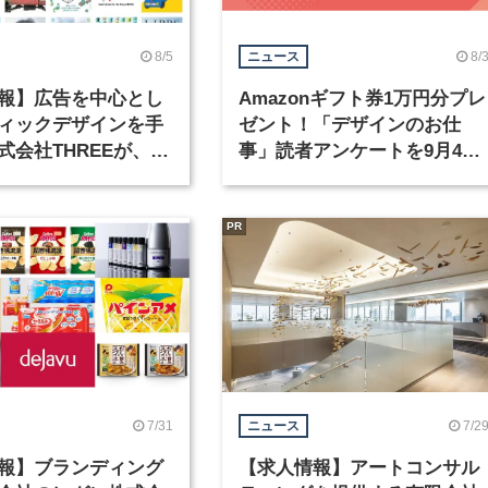
8/5
8/
ニュース
報】広告を中心とし
Amazonギフト券1万円分プレ
ィックデザインを手
ゼント！「デザインのお仕
式会社THREEが、グ
事」読者アンケートを9月4日
クデザイナーを募集
まで実施中！
PR
7/31
7/2
ニュース
報】ブランディング
【求人情報】アートコンサル