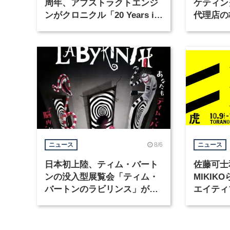
周年、アブストラクトエンジ
ケティン
ンがクロニクル「20 Years in
代理店の
Motion」を公開
グラフィ
集
8/6
ニュース
ニュース
日本初上陸、ティム・バート
佐藤可士
ンの没入型展覧会「ティム・
MIKI
バートンのラビリンス」が東
エイティ
京・豊洲で開催
「虎ノ門
催