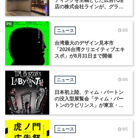
ティングを主軸とした広告代理
店の株式会社ラインが、グラフ
ィックデザイナーを募集
PR
ニュース
8/6
台湾最大のデザイン見本市
「2026台湾クリエイティブエキ
スポ」が8月31日まで開催
ニュース
8/6
日本初上陸、ティム・バートン
の没入型展覧会「ティム・バー
トンのラビリンス」が東京・豊
洲で開催
ニュース
8/5