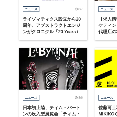
8/7
ニュース
ニュース
ライゾマティクス設立から20
【求人情
周年、アブストラクトエンジ
ケティン
ンがクロニクル「20 Years in
代理店の
Motion」を公開
グラフィ
集
8/6
ニュース
ニュース
日本初上陸、ティム・バート
佐藤可士
ンの没入型展覧会「ティム・
MIKI