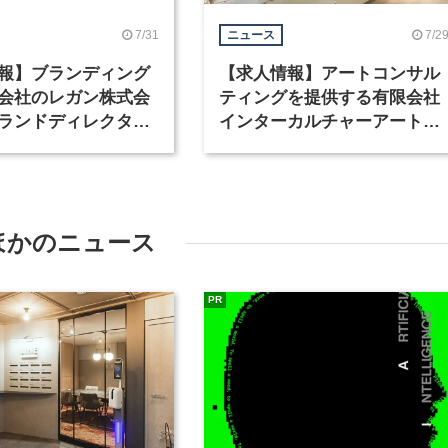
7/31
7/2
ニュース
報】ブランディング
【求人情報】アートコンサル
会社のレガン株式会
ティングを提供する有限会社
ランドディレクター
インターカルチャーアート
種を募集
が、インテリアデザイナーな
ど2職種を募集
ほかのニュース
PR