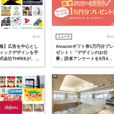
8/5
8/
ニュース
報】広告を中心とし
Amazonギフト券1万円分プレ
ィックデザインを手
ゼント！「デザインのお仕
式会社THREEが、グ
事」読者アンケートを9月4日
クデザイナーを募集
まで実施中！
PR