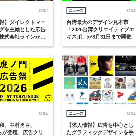
8/7
8/
ニュース
報】ダイレクトマー
台湾最大のデザイン見本市
グを主軸とした広告
「2026台湾クリエイティブエ
株式会社ラインが、
キスポ」が8月31日まで開催
ックデザイナーを募
PR
8/5
8/
ニュース
和、中村勇吾、
【求人情報】広告を中心とし
KOらが登壇、広告クリ
たグラフィックデザインを手