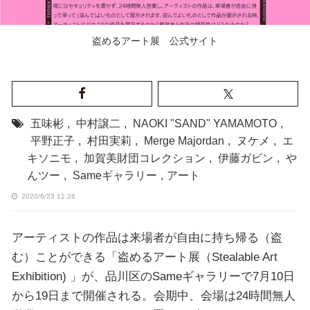
盗めるアート展 公式サイト
五味彬
,
中村譲二
,
NAOKI "SAND" YAMAMOTO
,
平野正子
,
村田実莉
,
Merge Majordan
,
ヌケメ
,
エ
キソニモ
,
加賀美財団コレクション
,
伊藤ガビン
,
や
んツー
,
Sameギャラリー
,
アート
2020/6/23 11:26
アーティストの作品は来場者が自由に持ち帰る（盗
む）ことができる「盗めるアート展（Stealable Art
Exhibition) 」が、品川区のSameギャラリーで7月10日
から19日まで開催される。会期中、会場は24時間無人