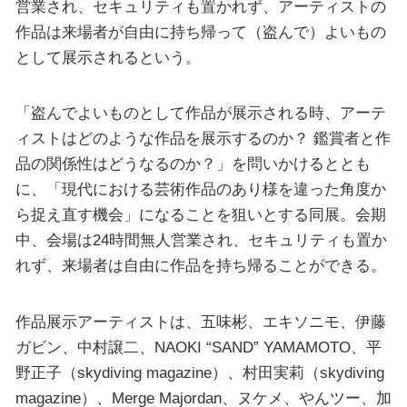
営業され、セキュリティも置かれず、アーティストの
作品は来場者が自由に持ち帰って（盗んで）よいもの
として展示されるという。
「盗んでよいものとして作品が展示される時、アーテ
ィストはどのような作品を展示するのか？ 鑑賞者と作
品の関係性はどうなるのか？」を問いかけるととも
に、「現代における芸術作品のあり様を違った角度か
ら捉え直す機会」になることを狙いとする同展。会期
中、会場は24時間無人営業され、セキュリティも置か
れず、来場者は自由に作品を持ち帰ることができる。
作品展示アーティストは、五味彬、エキソニモ、伊藤
ガビン、中村譲二、NAOKI “SAND” YAMAMOTO、平
野正子（skydiving magazine）、村田実莉（skydiving
magazine）、Merge Majordan、ヌケメ、やんツー、加