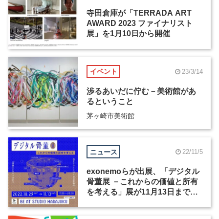
寺田倉庫が「TERRADA ART
AWARD 2023 ファイナリスト
展」を1月10日から開催
イベント
23/3/14
渉るあいだに佇む－美術館があ
るということ
茅ヶ崎市美術館
ニュース
22/11/5
exonemoらが出展、「デジタル
骨董展 －これからの価値と所有
を考える」展が11月13日まで開
催