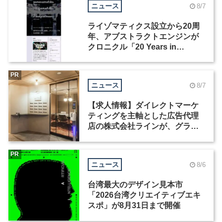
ニュース
8/7
ライゾマティクス設立から20周
年、アブストラクトエンジンが
クロニクル「20 Years in
Motion」を公開
PR
ニュース
8/7
【求人情報】ダイレクトマーケ
ティングを主軸とした広告代理
店の株式会社ラインが、グラフ
ィックデザイナーを募集
PR
ニュース
8/6
台湾最大のデザイン見本市
「2026台湾クリエイティブエキ
スポ」が8月31日まで開催