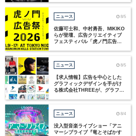
ニュース
8/5
佐藤可士和、中村勇吾、MIKIKO
らが登壇、広告クリエイティブ
フェスティバル「虎ノ門広告
祭」の第2回が開催
PR
ニュース
8/5
【求人情報】広告を中心とした
グラフィックデザインを手がけ
る株式会社THREEが、グラフィ
ックデザイナーを募集
ニュース
8/4
没入型音楽ライブショー「アニ
マーシブライブ『竜とそばかす