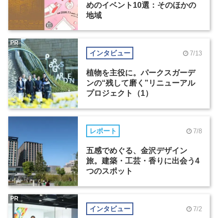
めのイベント10選：そのほかの
地域
PR
インタビュー
7/13
植物を主役に。パークスガーデ
ンの“残して磨く”リニューアル
プロジェクト（1）
レポート
7/8
五感でめぐる、金沢デザイン
旅。建築・工芸・香りに出会う4
つのスポット
PR
インタビュー
7/2