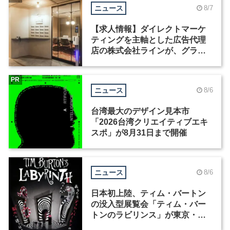
ニュース
8/7
【求人情報】ダイレクトマーケ
ティングを主軸とした広告代理
店の株式会社ラインが、グラフ
ィックデザイナーを募集
PR
ニュース
8/6
台湾最大のデザイン見本市
「2026台湾クリエイティブエキ
スポ」が8月31日まで開催
ニュース
8/6
日本初上陸、ティム・バートン
の没入型展覧会「ティム・バー
トンのラビリンス」が東京・豊
洲で開催