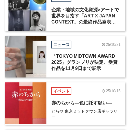
企業・地域の文化資源×アートで
世界を目指す「ART X JAPAN
CONTEXT」の最終作品発表・
展示会が開催
ニュース
25/10/21
「TOKYO MIDTOWN AWARD
2025」グランプリが決定、受賞
作品を11月9日まで展示
イベント
25/10/15
赤のちから―色に託す願い―
とらや 東京ミッドタウン店ギャラリ
ー