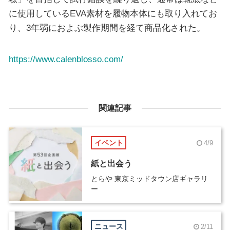
に使用しているEVA素材を履物本体にも取り入れてお
り、3年弱におよぶ製作期間を経て商品化された。
https://www.calenblosso.com/
関連記事
イベント
4/9
紙と出会う
とらや 東京ミッドタウン店ギャラリ
ー
ニュース
2/11