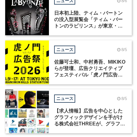
ニュース
8/6
日本初上陸、ティム・バートン
の没入型展覧会「ティム・バー
トンのラビリンス」が東京・豊
洲で開催
ニュース
8/5
佐藤可士和、中村勇吾、MIKIKO
らが登壇、広告クリエイティブ
フェスティバル「虎ノ門広告
祭」の第2回が開催
PR
ニュース
8/5
【求人情報】広告を中心とした
グラフィックデザインを手がけ
る株式会社THREEが、グラフィ
ックデザイナーを募集