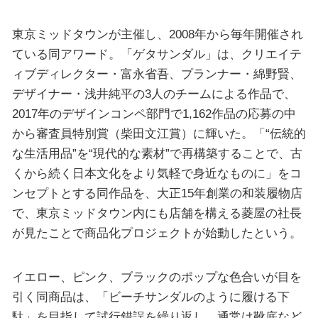
東京ミッドタウンが主催し、2008年から毎年開催され
ている同アワード。「ゲタサンダル」は、クリエイテ
ィブディレクター・富永省吾、プランナー・綿野賢、
デザイナー・浅井純平の3人のチームによる作品で、
2017年のデザインコンペ部門で1,162作品の応募の中
から審査員特別賞（柴田文江賞）に輝いた。「“伝統的
な生活用品”を“現代的な素材”で再構築することで、古
くから続く日本文化をより気軽で身近なものに」をコ
ンセプトとする同作品を、大正15年創業の和装履物店
で、東京ミッドタウン内にも店舗を構える菱屋の社長
が見たことで商品化プロジェクトが始動したという。
イエロー、ピンク、ブラックのポップな色合いが目を
引く同商品は、「ビーチサンダルのように履ける下
駄」を目指して試行錯誤を繰り返し、通常は靴底など