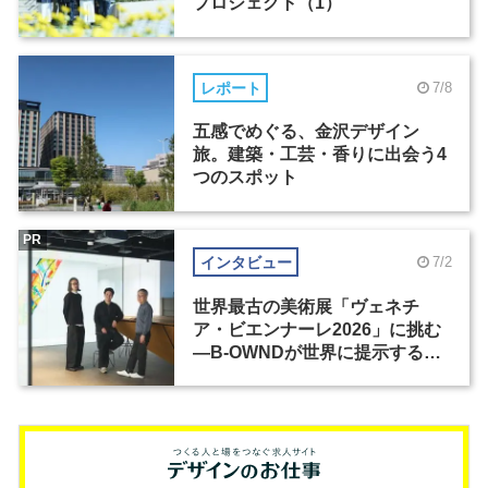
プロジェクト（1）
レポート
7/8
五感でめぐる、金沢デザイン
旅。建築・工芸・香りに出会う4
つのスポット
PR
インタビュー
7/2
世界最古の美術展「ヴェネチ
ア・ビエンナーレ2026」に挑む
―B-OWNDが世界に提示する美
の基準とは？（前編）