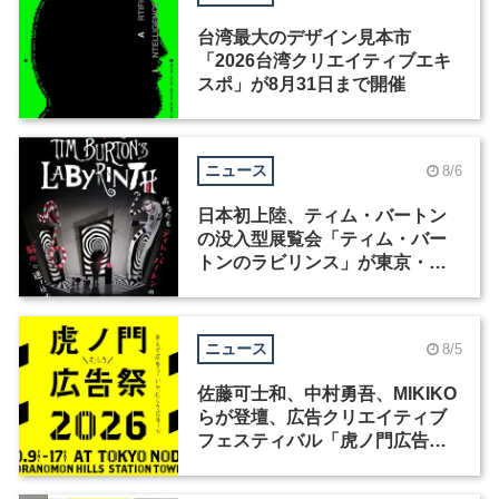
台湾最大のデザイン見本市
「2026台湾クリエイティブエキ
スポ」が8月31日まで開催
ニュース
8/6
日本初上陸、ティム・バートン
の没入型展覧会「ティム・バー
トンのラビリンス」が東京・豊
洲で開催
ニュース
8/5
佐藤可士和、中村勇吾、MIKIKO
らが登壇、広告クリエイティブ
フェスティバル「虎ノ門広告
祭」の第2回が開催