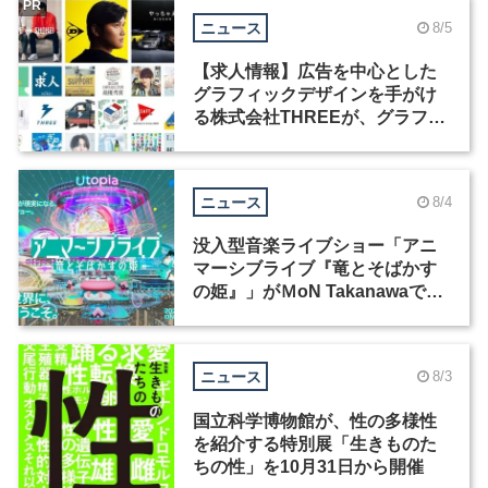
PR
ニュース
8/5
【求人情報】広告を中心とした
グラフィックデザインを手がけ
る株式会社THREEが、グラフィ
ックデザイナーを募集
ニュース
8/4
没入型音楽ライブショー「アニ
マーシブライブ『竜とそばかす
の姫』」がＭoN Takanawaで開
催
ニュース
8/3
国立科学博物館が、性の多様性
を紹介する特別展「生きものた
ちの性」を10月31日から開催