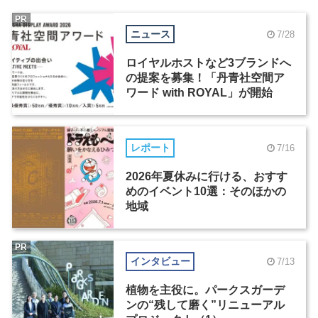
PR
ニュース
7/28
ロイヤルホストなど3ブランドへ
の提案を募集！「丹青社空間ア
ワード with ROYAL」が開始
レポート
7/16
2026年夏休みに行ける、おすす
めのイベント10選：そのほかの
地域
PR
インタビュー
7/13
植物を主役に。パークスガーデ
ンの“残して磨く”リニューアル