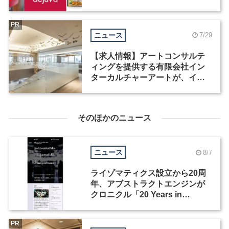
職種を募集
PR
ニュース
7/29
【求人情報】アートコンサルテ
ィングを提供する有限会社イン
ターカルチャーアートが、イン
テリアデザイナーなど2職種を募
集
そのほかのニュース
ニュース
8/7
ライゾマティクス設立から20周
年、アブストラクトエンジンが
クロニクル「20 Years in
Motion」を公開
PR