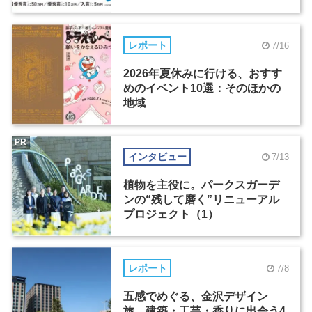
レポート
7/16
2026年夏休みに行ける、おすす
めのイベント10選：そのほかの
地域
PR
インタビュー
7/13
植物を主役に。パークスガーデ
ンの“残して磨く”リニューアル
プロジェクト（1）
レポート
7/8
五感でめぐる、金沢デザイン
旅。建築・工芸・香りに出会う4