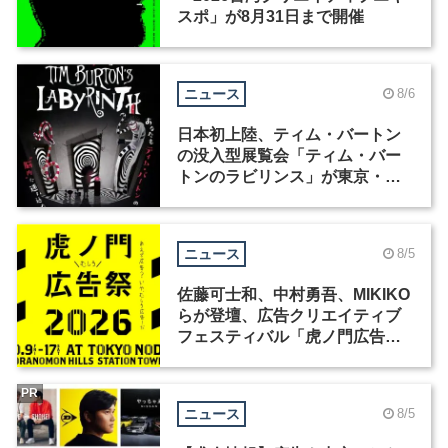
スポ」が8月31日まで開催
ニュース
8/6
日本初上陸、ティム・バートン
の没入型展覧会「ティム・バー
トンのラビリンス」が東京・豊
洲で開催
ニュース
8/5
佐藤可士和、中村勇吾、MIKIKO
らが登壇、広告クリエイティブ
フェスティバル「虎ノ門広告
祭」の第2回が開催
PR
ニュース
8/5