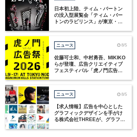
日本初上陸、ティム・バートン
の没入型展覧会「ティム・バー
トンのラビリンス」が東京・豊
洲で開催
ニュース
8/5
佐藤可士和、中村勇吾、MIKIKO
らが登壇、広告クリエイティブ
フェスティバル「虎ノ門広告
祭」の第2回が開催
PR
ニュース
8/5
【求人情報】広告を中心とした
グラフィックデザインを手がけ
る株式会社THREEが、グラフィ
ックデザイナーを募集