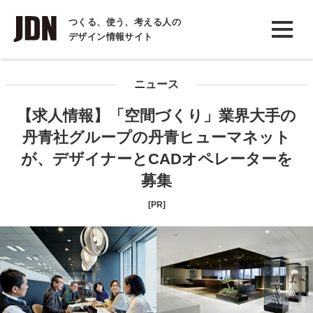
INTERVIEW
つくる、使う、考える人の
デザイン情報サイト
インタビュー
REPORT
ニュース
レポート
【求人情報】「空間づくり」業界大手の
COLUMN
丹青社グループの丹青ヒューマネット
コラム
が、デザイナーとCADオペレーターを
募集
[PR]