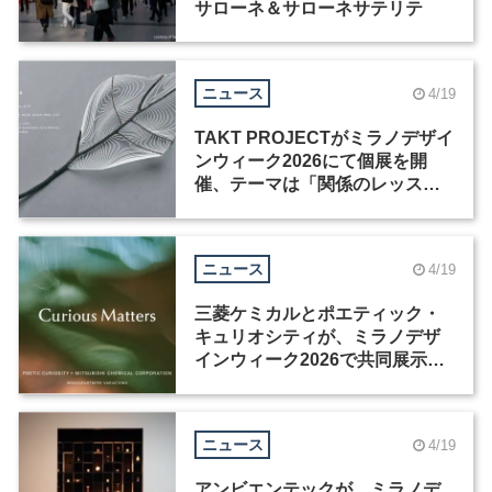
サローネ＆サローネサテリテ
ニュース
4/19
TAKT PROJECTがミラノデザイ
ンウィーク2026にて個展を開
催、テーマは「関係のレッス
ン」
ニュース
4/19
三菱ケミカルとポエティック・
キュリオシティが、ミラノデザ
インウィーク2026で共同展示を
開催
ニュース
4/19
アンビエンテックが、ミラノデ