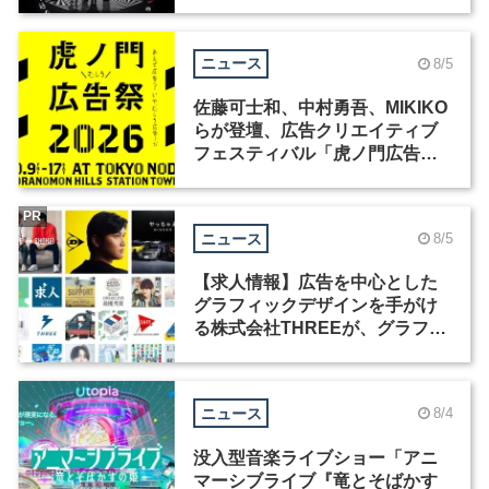
洲で開催
ニュース
8/5
佐藤可士和、中村勇吾、MIKIKO
らが登壇、広告クリエイティブ
フェスティバル「虎ノ門広告
祭」の第2回が開催
PR
ニュース
8/5
【求人情報】広告を中心とした
グラフィックデザインを手がけ
る株式会社THREEが、グラフィ
ックデザイナーを募集
ニュース
8/4
没入型音楽ライブショー「アニ
マーシブライブ『竜とそばかす