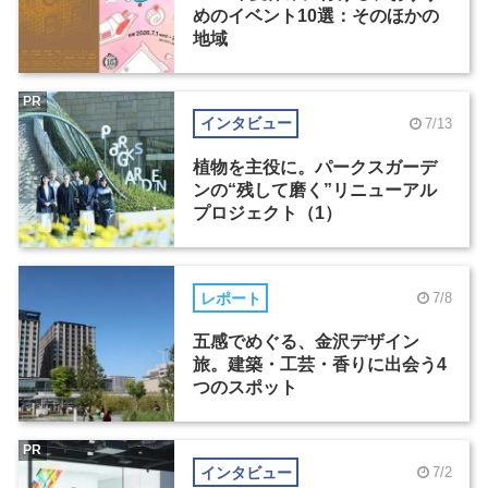
めのイベント10選：そのほかの
地域
PR
インタビュー
7/13
植物を主役に。パークスガーデ
ンの“残して磨く”リニューアル
プロジェクト（1）
レポート
7/8
五感でめぐる、金沢デザイン
旅。建築・工芸・香りに出会う4
つのスポット
PR
インタビュー
7/2