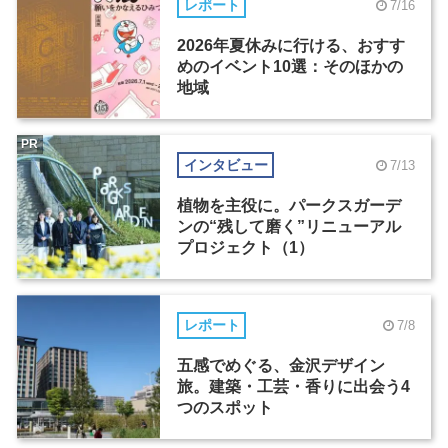
レポート
7/16
2026年夏休みに行ける、おすす
めのイベント10選：そのほかの
地域
PR
インタビュー
7/13
植物を主役に。パークスガーデ
ンの“残して磨く”リニューアル
プロジェクト（1）
レポート
7/8
五感でめぐる、金沢デザイン
旅。建築・工芸・香りに出会う4
つのスポット