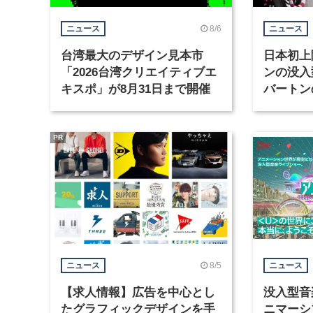
8/6
ニュース
ニュース
台湾最大のデザイン見本市
日本初上
「2026台湾クリエイティブエ
ンの没入
キスポ」が8月31日まで開催
バートン
京・豊洲
PR
8/5
ニュース
ニュース
【求人情報】広告を中心とし
没入型音
たグラフィックデザインを手
ニマーシ