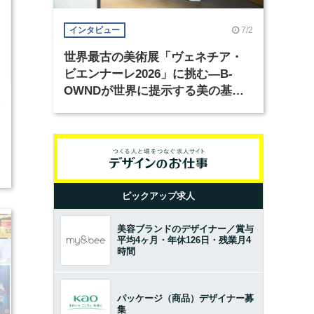
7/2
インタビュー
世界最古の美術展「ヴェネチア・
ビエンナーレ2026」に挑む―B-
OWNDが世界に提示する美の基準
3
とは？（前編）
2
ピックアップ求人
美容ブランドのデザイナー／賞与
平均4ヶ月・年休126日・残業月4
時間
パッケージ（商品）デザイナー募
集