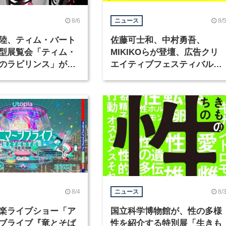
8/6
8/
ニュース
陸、ティム・バート
佐藤可士和、中村勇吾、
型展覧会「ティム・
MIKIKOらが登壇、広告クリ
のラビリンス」が東
エイティブフェスティバル
で開催
「虎ノ門広告祭」の第2回が
催
8/4
8/
ニュース
楽ライブショー「ア
国立科学博物館が、性の多様
ブライブ『竜とそば
性を紹介する特別展「生きも