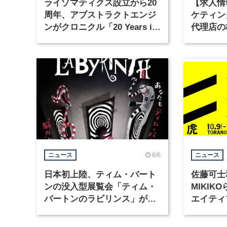
ライゾマティクス設立から20
【求人情
周年、アブストラクトエンジ
ケティン
ンがクロニクル「20 Years in
代理店の
Motion」を公開
グラフィ
集
8/6
ニュース
ニュース
日本初上陸、ティム・バート
佐藤可士
ンの没入型展覧会「ティム・
MIKI
バートンのラビリンス」が東
エイティ
京・豊洲で開催
「虎ノ門
催