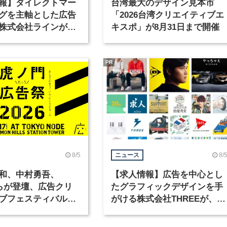
報】ダイレクトマー
台湾最大のデザイン見本市
グを主軸とした広告
「2026台湾クリエイティブエ
株式会社ラインが、
キスポ」が8月31日まで開催
ックデザイナーを募
PR
8/5
8/
ニュース
和、中村勇吾、
【求人情報】広告を中心とし
KOらが登壇、広告クリ
たグラフィックデザインを手
ブフェスティバル
がける株式会社THREEが、グ
広告祭」の第2回が開
ラフィックデザイナーを募集