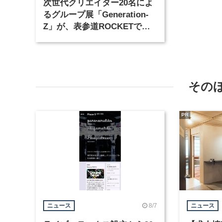
次世代クリエイター20名によ
るグループ展「Generation-
Z」が、表参道ROCKETで開
催
その
PR
8/7
ニュース
ニュース