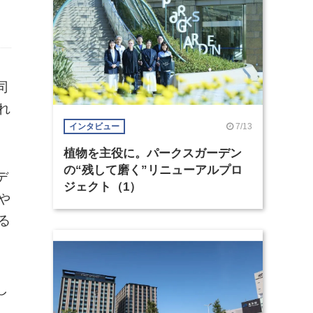
司
れ
7/13
インタビュー
植物を主役に。パークスガーデン
の“残して磨く”リニューアルプロ
デ
ジェクト（1）
や
る
し