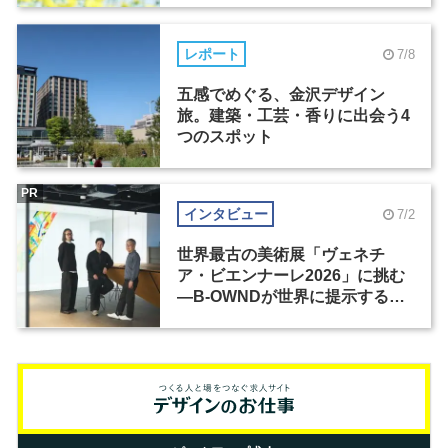
レポート
7/8
五感でめぐる、金沢デザイン
旅。建築・工芸・香りに出会う4
つのスポット
PR
インタビュー
7/2
世界最古の美術展「ヴェネチ
ア・ビエンナーレ2026」に挑む
―B-OWNDが世界に提示する美
の基準とは？（前編）