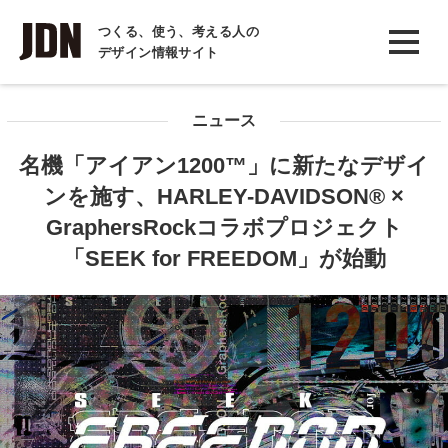
INTERVIEW
つくる、使う、考える人の
デザイン情報サイト
インタビュー
REPORT
ニュース
レポート
名機「アイアン1200™」に新たなデザイ
COLUMN
ンを施す、HARLEY-DAVIDSON® ×
コラム
GraphersRockコラボプロジェクト
「SEEK for FREEDOM」が始動