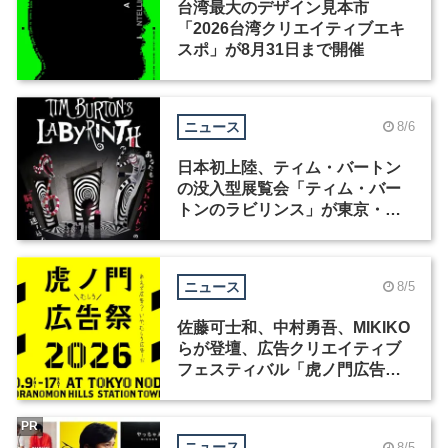
台湾最大のデザイン見本市
「2026台湾クリエイティブエキ
スポ」が8月31日まで開催
ニュース
8/6
日本初上陸、ティム・バートン
の没入型展覧会「ティム・バー
トンのラビリンス」が東京・豊
洲で開催
ニュース
8/5
佐藤可士和、中村勇吾、MIKIKO
らが登壇、広告クリエイティブ
フェスティバル「虎ノ門広告
祭」の第2回が開催
PR
ニュース
8/5