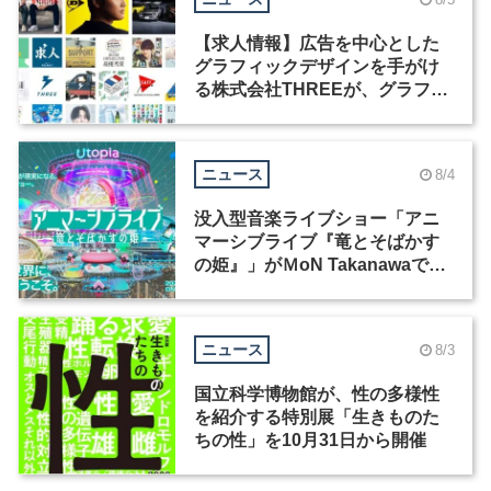
【求人情報】広告を中心とした
グラフィックデザインを手がけ
る株式会社THREEが、グラフィ
ックデザイナーを募集
ニュース
8/4
没入型音楽ライブショー「アニ
マーシブライブ『竜とそばかす
の姫』」がＭoN Takanawaで開
催
ニュース
8/3
国立科学博物館が、性の多様性
を紹介する特別展「生きものた
ちの性」を10月31日から開催